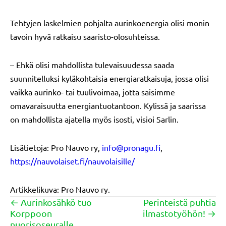
Tehtyjen laskelmien pohjalta aurinkoenergia olisi monin
tavoin hyvä ratkaisu saaristo-olosuhteissa.
– Ehkä olisi mahdollista tulevaisuudessa saada
suunnitelluksi kyläkohtaisia energiaratkaisuja, jossa olisi
vaikka aurinko- tai tuulivoimaa, jotta saisimme
omavaraisuutta energiantuotantoon. Kylissä ja saarissa
on mahdollista ajatella myös isosti, visioi Sarlin.
Lisätietoja: Pro Nauvo ry,
info@pronagu.fi
,
https://nauvolaiset.fi/nauvolaisille/
Artikkelikuva: Pro Nauvo ry.
← Aurinkosähkö tuo
Perinteistä puhtia
Posts
Korppoon
ilmastotyöhön! →
navigation
nuorisoseuralle