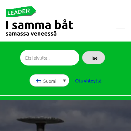
Siirry
suoraan
sisältöön
Sameboat
Hae
Ota yhteyttä
Suomi