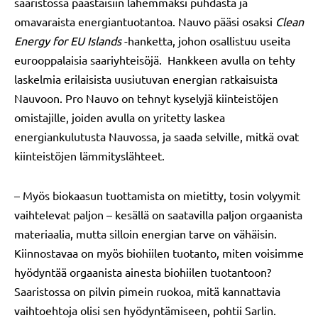
saaristossa päästäisiin lähemmäksi puhdasta ja
omavaraista energiantuotantoa. Nauvo pääsi osaksi
Clean
Energy for EU Islands
-hanketta, johon osallistuu useita
eurooppalaisia saariyhteisöjä. Hankkeen avulla on tehty
laskelmia erilaisista uusiutuvan energian ratkaisuista
Nauvoon. Pro Nauvo on tehnyt kyselyjä kiinteistöjen
omistajille, joiden avulla on yritetty laskea
energiankulutusta Nauvossa, ja saada selville, mitkä ovat
kiinteistöjen lämmityslähteet.
– Myös biokaasun tuottamista on mietitty, tosin volyymit
vaihtelevat paljon – kesällä on saatavilla paljon orgaanista
materiaalia, mutta silloin energian tarve on vähäisin.
Kiinnostavaa on myös biohiilen tuotanto, miten voisimme
hyödyntää orgaanista ainesta biohiilen tuotantoon?
Saaristossa on pilvin pimein ruokoa, mitä kannattavia
vaihtoehtoja olisi sen hyödyntämiseen, pohtii Sarlin.