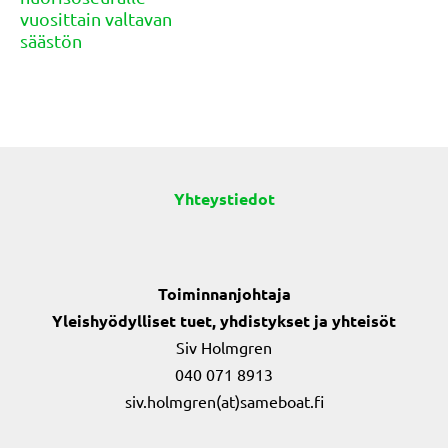
vuosittain valtavan
säästön
Yhteystiedot
Toiminnanjohtaja
Yleishyödylliset tuet, yhdistykset ja yhteisöt
Siv Holmgren
040 071 8913
siv.holmgren(at)sameboat.fi