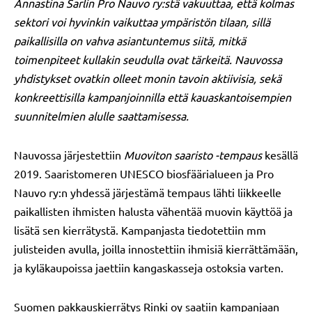
Annastina Sarlin Pro Nauvo ry:stä vakuuttaa, että kolmas
sektori voi hyvinkin vaikuttaa ympäristön tilaan, sillä
paikallisilla on vahva asiantuntemus siitä, mitkä
toimenpiteet kullakin seudulla ovat tärkeitä. Nauvossa
yhdistykset ovatkin olleet monin tavoin aktiivisia, sekä
konkreettisilla kampanjoinnilla että kauaskantoisempien
suunnitelmien alulle saattamisessa.
Nauvossa järjestettiin
Muoviton saaristo -tempaus
kesällä
2019. Saaristomeren UNESCO biosfäärialueen ja Pro
Nauvo ry:n yhdessä järjestämä tempaus lähti liikkeelle
paikallisten ihmisten halusta vähentää muovin käyttöä ja
lisätä sen kierrätystä. Kampanjasta tiedotettiin mm
julisteiden avulla, joilla innostettiin ihmisiä kierrättämään,
ja kyläkaupoissa jaettiin kangaskasseja ostoksia varten.
Suomen pakkauskierrätys Rinki oy saatiin kampanjaan