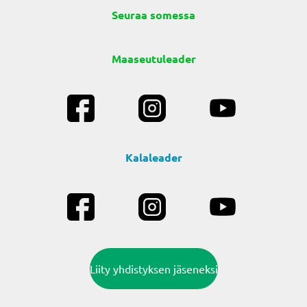
Seuraa somessa
Maaseutuleader
Kalaleader
Liity yhdistyksen jäseneksi