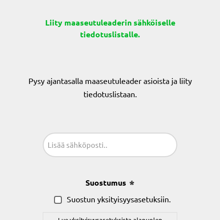
Liity maaseutuleaderin sähköiselle
tiedotuslistalle.
Pysy ajantasalla maaseutuleader asioista ja liity
tiedotuslistaan.
Sähköposti
(Pakollinen)
Suostumus
(Pakollinen)
Suostun yksityisyysasetuksiin.
Lue yksityisyysasetuksista alapuolen