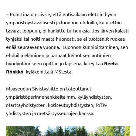
– Pointtina on siis se, että entisaikaan elettiin hyvin
ympäristöystävällisesti ja luonnon ehdoilla, kulutettiin
tavarat loppuun, ei hankittu turhuuksia. Jos järven kalasti
tyhjäksi tai hoiti maata huonosti, se ei tuottanut ruokaa
enää seuraavana vuonna. Luonnon kunnioittaminen, sen
ehdoilla eläminen ja parhaat keinot sen antimien
hyödyntämiseen opittiin jo lapsena, kiteyttää
Reeta
Rönkkö
, kyläkehittäjä MSL:sta.
Maaseudun Sivistysliitto on toteuttanut
ympäristöperinnehankkeita mm. kyläyhdistysten,
Marttayhdistysten, kotiseutuyhdistysten, MTK-
yhdistysten ja metsästysseurojen kanssa.