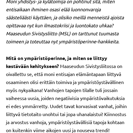
Moni yhdistys- ja kylätoimija on pohtinut sitä, miten
entisaikaan ihminen osasi elää luonnonvaroja
säästeliäästi käyttäen, ja olisiko meillä menneistä ajoista
opittavaa nyt kun ilmastokriisi ja luontokato uhkaa?
Maaseudun Sivistysliitto (MSL) on tarttunut tuumasta
toimeen ja toteuttaa nyt ympäristöperinne-hankkeita.
Mitä on ympäristöperinne, ja miten se liittyy
kestävään kehitykseen?
Maaseudun Sivistysliitossa on
oivallettu se, että moni entisajan elämäntapaan liittyvä
osaaminen olisi erittäin toimiva ja ympäristöystävällinen
myös nykyaikana! Vanhojen tapojen tilalle tuli jossain
vaiheessa uusia, joiden negatiivisia ympäristövaikutuksia
ei edes ymmärretty. Uudet tavat korvasivat vanhat, joihin
liittyvä tietotaito unohtui tai jopa uhanalaistui! Kiinnostus
ja arvostus vanhoja, ympäristöystävällisiä tapoja kohtaan
on kuitenkin viime aikojen uusi ja nouseva trendi!