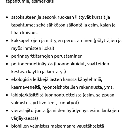
tapahtumia, esimerkiksi:
satokauteen ja sesonkiruokaan liittyvät kurssit ja
tapahtumat sekä sähkötön säilöntä ja esim. kalan ja
lihan kuivaus
kukkapeltojen ja niittyjen perustaminen (pölyttäjien ja
myös ihmisten iloksi)
perinneyrttitarhojen perustaminen
perinnemuotinäytös (luonnonkuidut, vaatteiden
kestävä käyttö ja kierrätys)
ekologisia leikkejä lasten kanssa käpylehmiä,
kaarnaveneitä, hyönteishotellien rakennusta, yms.
lahjoja/käsitöitä luonnontuotteista (esim. saippuan
valmistus, yrttivoiteet, tuohityöt)
vieraslajitorjunta (ja niiden hyödynnys esim. lankojen
värjäyksessä)
biohiilen valmistus maisemanraivaustähteistä