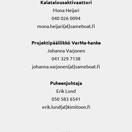
Kalatalousaktivaattori
Mona Heijari
040 026 0094
mona.heijari(at)sameboat.fi
Projektipäällikkö VarMa-hanke
Johanna Varjonen
041 329 7138
johanna.varjonen(at)sameboat.fi
Puheenjohtaja
Erik Lund
050 583 6541
erik.lund(at)kimitoon.fi