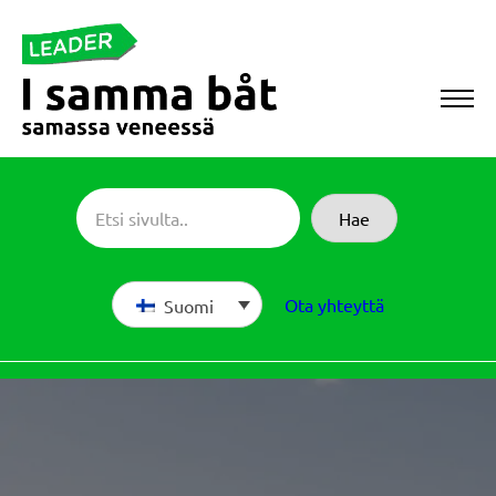
Siirry
suoraan
sisältöön
Sameboat
Hae
Ota yhteyttä
Suomi