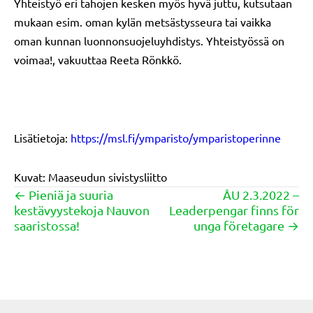
Yhteistyö eri tahojen kesken myös hyvä juttu, kutsutaan
mukaan esim. oman kylän metsästysseura tai vaikka
oman kunnan luonnonsuojeluyhdistys. Yhteistyössä on
voimaa!, vakuuttaa Reeta Rönkkö.
Lisätietoja:
https://msl.fi/ymparisto/ymparistoperinne
Kuvat: Maaseudun sivistysliitto
← Pieniä ja suuria
ÅU 2.3.2022 –
Posts
kestävyystekoja Nauvon
Leaderpengar finns för
navigation
saaristossa!
unga företagare →