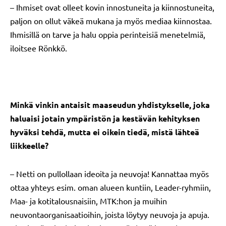
– Ihmiset ovat olleet kovin innostuneita ja kiinnostuneita,
paljon on ollut väkeä mukana ja myös mediaa kiinnostaa.
Ihmisillä on tarve ja halu oppia perinteisiä menetelmiä,
iloitsee Rönkkö.
Minkä vinkin antaisit maaseudun yhdistykselle, joka
haluaisi jotain ympäristön ja kestävän kehityksen
hyväksi tehdä, mutta ei oikein tiedä, mistä lähteä
liikkeelle?
– Netti on pullollaan ideoita ja neuvoja! Kannattaa myös
ottaa yhteys esim. oman alueen kuntiin, Leader-ryhmiin,
Maa- ja kotitalousnaisiin, MTK:hon ja muihin
neuvontaorganisaatioihin, joista löytyy neuvoja ja apuja.