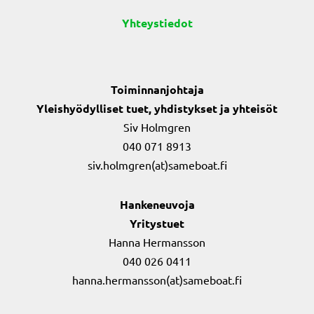
Yhteystiedot
Toiminnanjohtaja
Yleishyödylliset tuet, yhdistykset ja yhteisöt
Siv Holmgren
040 071 8913
siv.holmgren(at)sameboat.fi
Hankeneuvoja
Yritystuet
Hanna Hermansson
040 026 0411
hanna.hermansson(at)sameboat.fi