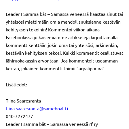
Leader I Samma båt – Samassa veneessä haastaa sinut tai
yhteisösi miettimään omia mahdollisuuksianne kestävän
kehityksen tekoihin! Kommentoi viikon aikana
Facebookissa julkaisemiamme artikkeleja kirjoittamalla
kommenttikenttään jokin oma tai yhteisösi, arkinenkin,
kestävän kehityksen tekosi. Kaikki kommentit osallistuvat
lähiruokakassin arvontaan. Jos kommentoit useamman
kerran, jokainen kommentti toimii ”arpalippuna”.
Lisätiedot:
Tiina Saaresranta
tiina.saaresranta@sameboat.fi
040-7272477
Leader I samma båt – Samassa veneessä rf ry