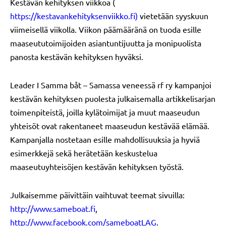
Kestävän kehityksen viikkoa (
https://kestavankehityksenviikko.fi)
vietetään syyskuun
viimeisellä viikolla. Viikon päämääränä on tuoda esille
maaseututoimijoiden asiantuntijuutta ja monipuolista
panosta kestävän kehityksen hyväksi.
Leader I Samma båt – Samassa veneessä rf ry kampanjoi
kestävän kehityksen puolesta julkaisemalla artikkelisarjan
toimenpiteistä, joilla kylätoimijat ja muut maaseudun
yhteisöt ovat rakentaneet maaseudun kestävää elämää.
Kampanjalla nostetaan esille mahdollisuuksia ja hyviä
esimerkkejä sekä herätetään keskustelua
maaseutuyhteisöjen kestävän kehityksen työstä.
Julkaisemme päivittäin vaihtuvat teemat sivuilla:
http://www.sameboat.fi
,
http://www.facebook.com/sameboatLAG
.