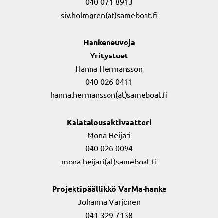
040 071 8913
siv.holmgren(at)sameboat.fi
Hankeneuvoja
Yritystuet
Hanna Hermansson
040 026 0411
hanna.hermansson(at)sameboat.fi
Kalatalousaktivaattori
Mona Heijari
040 026 0094
mona.heijari(at)sameboat.fi
Projektipäällikkö VarMa-hanke
Johanna Varjonen
041 329 7138