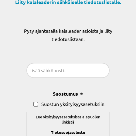
Liity kalaleaderin sähköiselle tiedotuslistalle.
Pysy ajantasalla kalaleader asioista ja liity
tiedotuslistaan.
Sähköposti
(Pakollinen)
Suostumus
(Pakollinen)
Suostun yksityisyysasetuksiin.
Lue yksityisyysasetuksista alapuolen
linkistä
Tietosuojaseloste