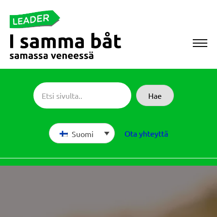
Siirry
suoraan
sisältöön
Sameboat
Hae
Ota yhteyttä
Suomi