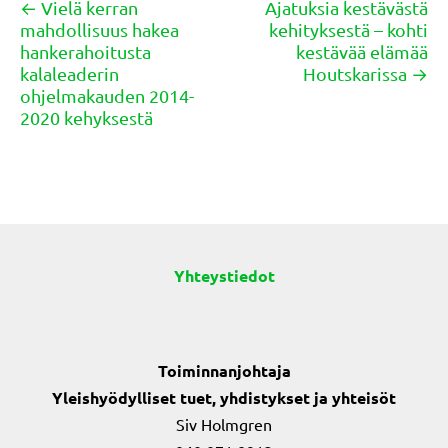
← Vielä kerran
Ajatuksia kestävästä
Posts
mahdollisuus hakea
kehityksestä – kohti
navigation
hankerahoitusta
kestävää elämää
kalaleaderin
Houtskarissa →
ohjelmakauden 2014-
2020 kehyksestä
Yhteystiedot
Toiminnanjohtaja
Yleishyödylliset tuet, yhdistykset ja yhteisöt
Siv Holmgren