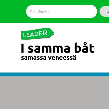
Siirry
suoraan
H
sisältöön