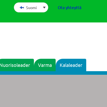
Ota yhteyttä
Suomi
Nuorisoleader
Varma
Kalaleader