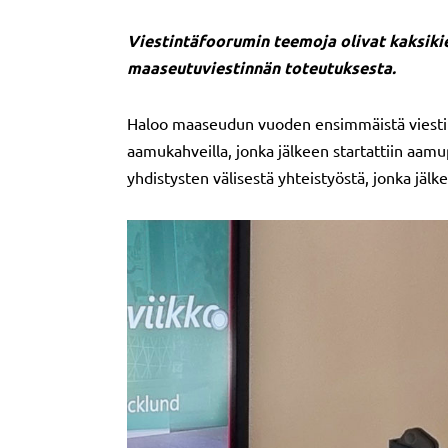
Viestintäfoorumin teemoja olivat kaksikiel
maaseutuviestinnän toteutuksesta.
Haloo maaseudun vuoden ensimmäistä viestintä
aamukahveilla, jonka jälkeen startattiin aamup
yhdistysten välisestä yhteistyöstä, jonka jäl