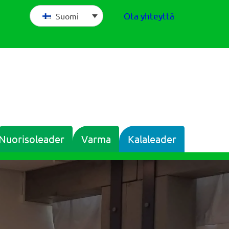
Ota yhteyttä
Suomi
Nuorisoleader
Varma
Kalaleader