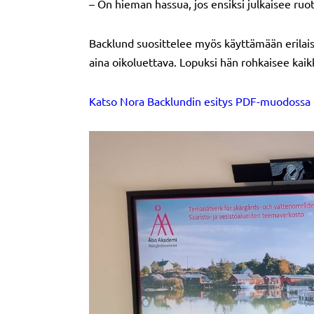
– On hieman hassua, jos ensiksi julkaisee ruo
Backlund suosittelee myös käyttämään erilais
aina oikoluettava. Lopuksi hän rohkaisee kaikk
Katso Nora Backlundin esitys PDF-muodossa t