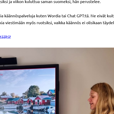
tsiksi ja viikon kuluttua saman suomeksi, hän perustelee.
ia käännöspalveluja kuten Wordia tai Chat GPT:tä. Ne eivät ku
ia viestimään myös ruotsiksi, vaikka käännös ei olisikaan täydel
äältä!