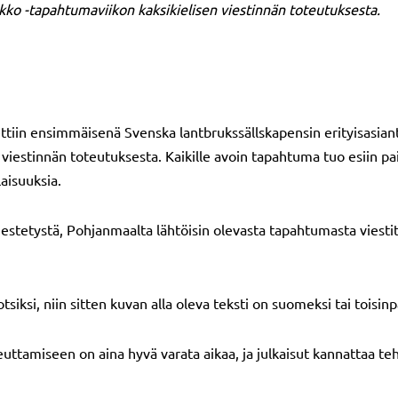
kko -tapahtumaviikon kaksikielisen viestinnän toteutuksesta.
ettiin ensimmäisenä Svenska lantbrukssällskapensin erityisasian
iestinnän toteutuksesta. Kaikille avoin tapahtuma tuo esiin pai
laisuuksia.
stetystä, Pohjanmaalta lähtöisin olevasta tapahtumasta viestit
tsiksi, niin sitten kuvan alla oleva teksti on suomeksi tai toisin
ttamiseen on aina hyvä varata aikaa, ja julkaisut kannattaa tehd