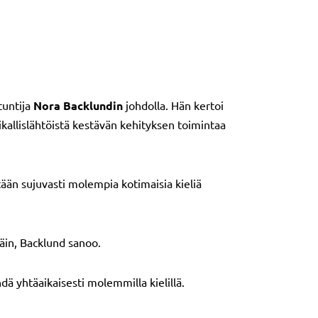
tuntija
Nora Backlundin
johdolla. Hän kertoi
kallislähtöistä kestävän kehityksen toimintaa
ään sujuvasti molempia kotimaisia kieliä
päin, Backlund sanoo.
ä yhtäaikaisesti molemmilla kielillä.