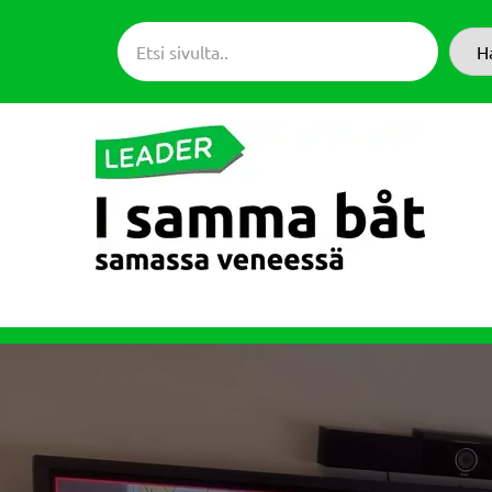
Siirry
suoraan
H
sisältöön