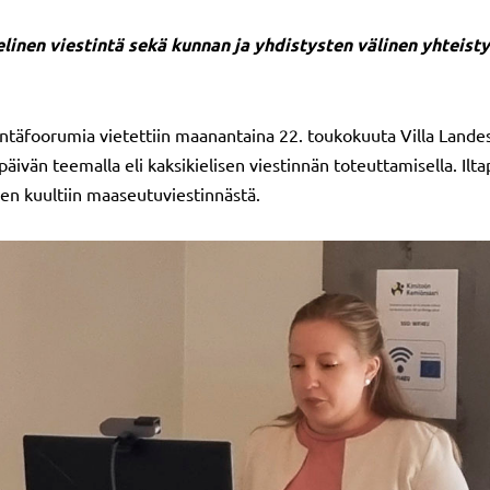
inen viestintä sekä kunnan ja yhdistysten välinen yhteistyö
foorumia vietettiin maanantaina 22. toukokuuta Villa Landessa
äivän teemalla eli kaksikielisen viestinnän toteuttamisella. Ilta
keen kuultiin maaseutuviestinnästä.