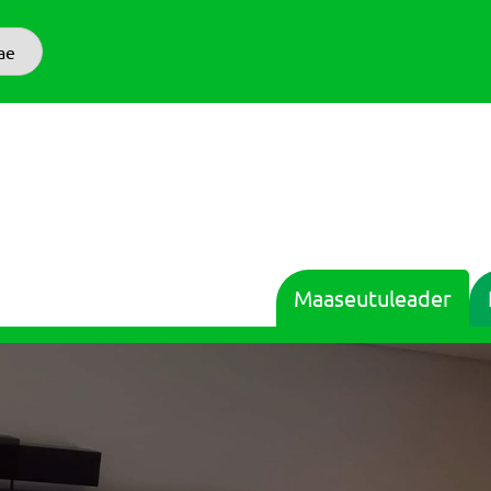
ae
Maaseutuleader