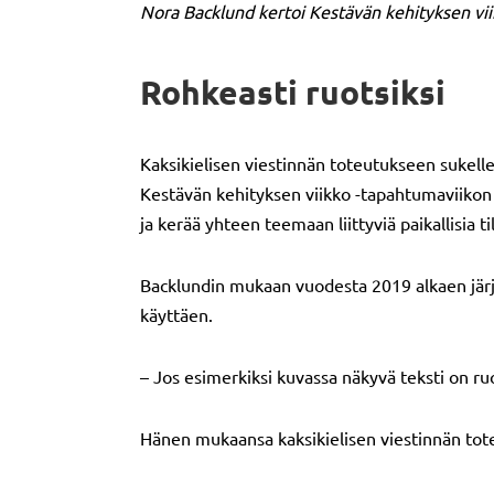
Nora Backlund kertoi Kestävän kehityksen vii
Rohkeasti ruotsiksi
Kaksikielisen viestinnän toteutukseen sukell
Kestävän kehityksen viikko -tapahtumaviikon v
ja kerää yhteen teemaan liittyviä paikallisia ti
Backlundin mukaan vuodesta 2019 alkaen järje
käyttäen.
– Jos esimerkiksi kuvassa näkyvä teksti on ruo
Hänen mukaansa kaksikielisen viestinnän toteu