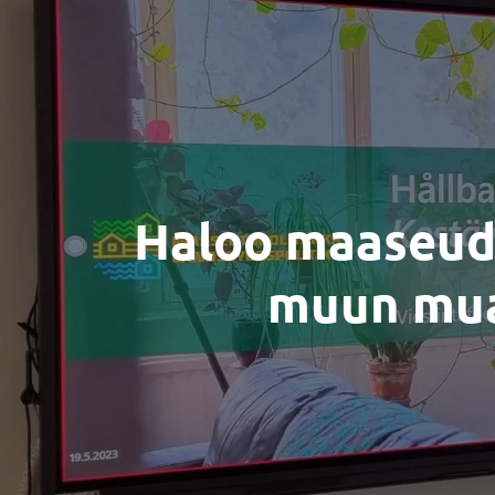
Haloo maaseudu
muun muas