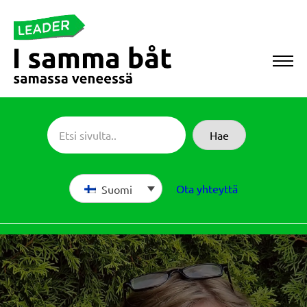
Siirry
suoraan
sisältöön
Sameboat
Hae
Ota yhteyttä
Suomi