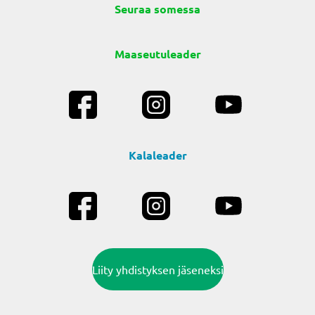
Seuraa somessa
Maaseutuleader
Kalaleader
Liity yhdistyksen jäseneksi