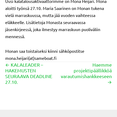
Uusi kalatalousaktivaattorimme on Mona Heijari. Mona
aloitti työnsä 27.10. Maria Saarinen on Monan tukena
vielä marraskuussa, mutta jää vuoden vaihteessa
eläkkeelle. Lisätietoja Monasta seuraavassa
jäsenkirjeessä, joka ilmestyy marraskuun puoliväliin
mennessä.
Monan saa toistaiseksi kiinni sähköpostitse
mona.heijari(at)sameboat.fi
← KALALEADER –
Haemme
Posts
HAKEMUSTEN
projektipäällikköä
navigation
SEURAAVA DEADLINE
varautumishankkeeseen
27.10.
→