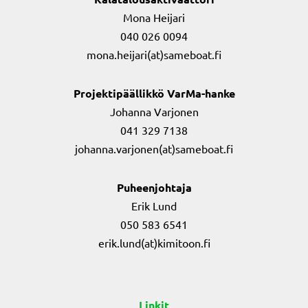
Mona Heijari
040 026 0094
mona.heijari(at)sameboat.fi
Projektipäällikkö VarMa-hanke
Johanna Varjonen
041 329 7138
johanna.varjonen(at)sameboat.fi
Puheenjohtaja
Erik Lund
050 583 6541
erik.lund(at)kimitoon.fi
Linkit