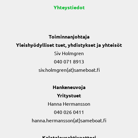
Yhteystiedot
Toiminnanjohtaja
Yleishyödylliset tuet, yhdistykset ja yhteisöt
Siv Holmgren
040 071 8913
siv.holmgren(at)sameboat.fi
Hankeneuvoja
Yritystuet
Hanna Hermansson
040 026 0411
hanna.hermansson(at)sameboat.fi
Kalatalousaktivaattori