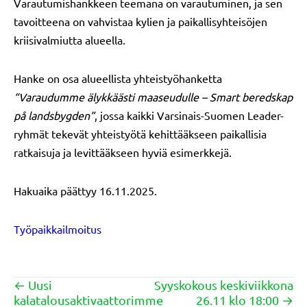
Varautumishankkeen teemana on varautuminen, ja sen
tavoitteena on vahvistaa kylien ja paikallisyhteisöjen
kriisivalmiutta alueella.
Hanke on osa alueellista yhteistyöhanketta
“Varaudumme älykkäästi maaseudulle – Smart beredskap
på landsbygden”
, jossa kaikki Varsinais-Suomen Leader-
ryhmät tekevät yhteistyötä kehittääkseen paikallisia
ratkaisuja ja levittääkseen hyviä esimerkkejä.
Hakuaika päättyy 16.11.2025.
Työpaikkailmoitus
← Uusi
Syyskokous keskiviikkona
Posts
kalatalousaktivaattorimme
26.11 klo 18:00 →