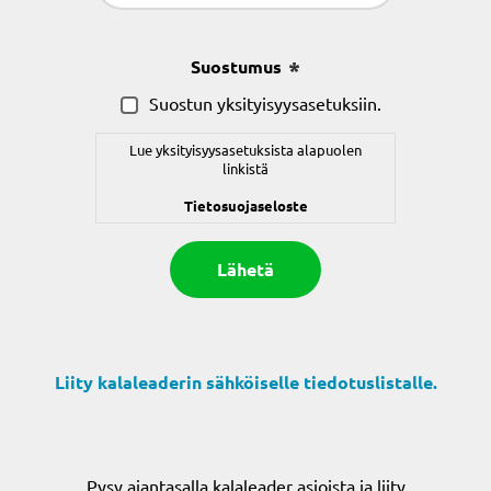
(Pakollinen)
Suostumus
(Pakollinen)
Suostun yksityisyysasetuksiin.
Lue yksityisyysasetuksista alapuolen
linkistä
Tietosuojaseloste
Liity kalaleaderin sähköiselle tiedotuslistalle.
Pysy ajantasalla kalaleader asioista ja liity