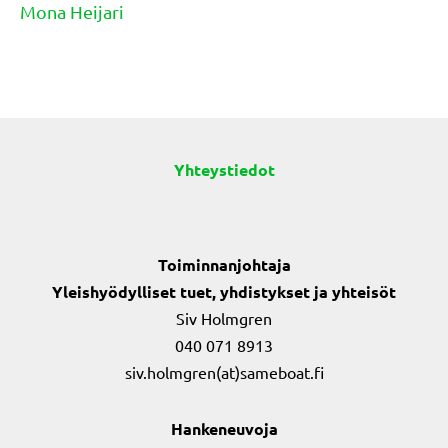
navigation
Mona Heijari
Yhteystiedot
Toiminnanjohtaja
Yleishyödylliset tuet, yhdistykset ja yhteisöt
Siv Holmgren
040 071 8913
siv.holmgren(at)sameboat.fi
Hankeneuvoja