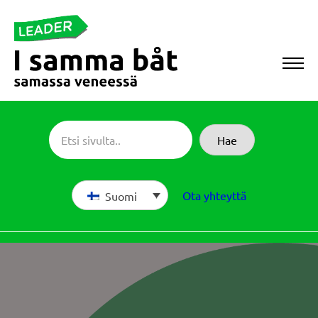
Siirry
suoraan
sisältöön
Sameboat
Hae
Ota yhteyttä
Suomi