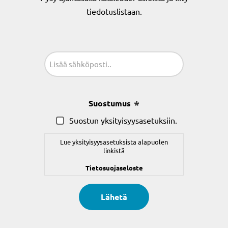
tiedotuslistaan.
Sähköposti
(Pakollinen)
Suostumus
(Pakollinen)
Suostun yksityisyysasetuksiin.
Lue yksityisyysasetuksista alapuolen
linkistä
Tietosuojaseloste