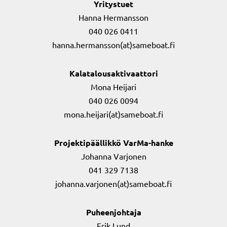
Yritystuet
Hanna Hermansson
040 026 0411
hanna.hermansson(at)sameboat.fi
Kalatalousaktivaattori
Mona Heijari
040 026 0094
mona.heijari(at)sameboat.fi
Projektipäällikkö VarMa-hanke
Johanna Varjonen
041 329 7138
johanna.varjonen(at)sameboat.fi
Puheenjohtaja
Erik Lund