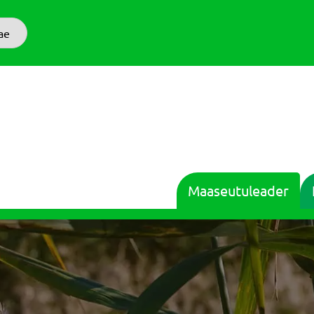
ae
Maaseutuleader