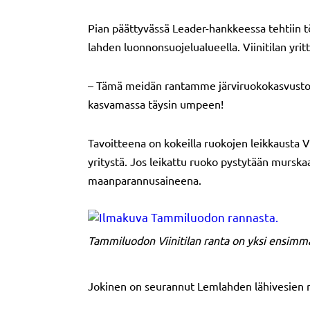
Pian päättyvässä Leader-hankkeessa tehtiin töi
lahden luonnonsuojelualueella. Viinitilan yrit
– Tämä meidän rantamme järviruokokasvusto l
kasvamassa täysin umpeen!
Tavoitteena on kokeilla ruokojen leikkausta Vi
yritystä. Jos leikattu ruoko pystytään mursk
maanparannusaineena.
Tammiluodon Viinitilan ranta on yksi ensimmäis
Jokinen on seurannut Lemlahden lähivesien ru