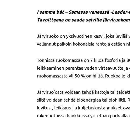
I samma båt – Samassa veneessä -Leader-r
Tavoitteena on saada selville järviruokom
Järviruoko on yksivuotinen kasvi, joka leviää
vallannut paikoin kokonaisia rantoja estäen ni
Tonnissa ruokomassaa on 7 kiloa fosforia ja 8
leikkaaminen parantaa veden virtaavuutta ja e
ruokomassasta yli 50 % on hiiltä. Ruokoa leikk
Järviruo’osta voidaan tehdä kattoja tai taide
siitä voidaan tehdä bioenergiaa tai biohiiltä
luvitus-, leikkaus- ja kuljetuskustannukset ova
rakennetuissa hankkeissa yritetään parhaillaa