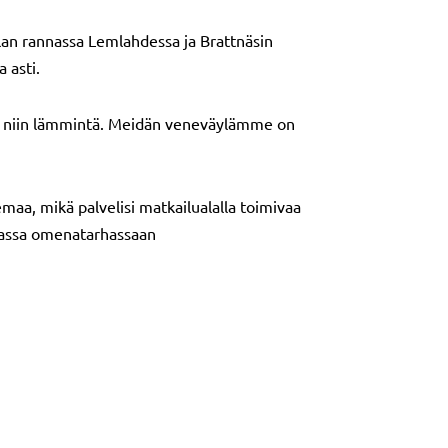
tilan rannassa Lemlahdessa ja Brattnäsin
 asti.
oli niin lämmintä. Meidän veneväylämme on
emaa, mikä palvelisi matkailualalla toimivaa
omassa omenatarhassaan