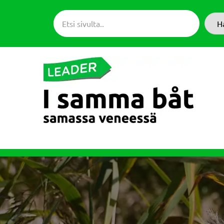
Siirry
suoraan
H
sisältöön