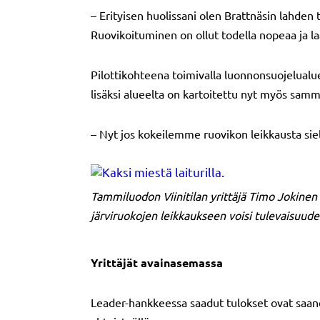
– Erityisen huolissani olen Brattnäsin lahden 
Ruovikoituminen on ollut todella nopeaa ja laa
Pilottikohteena toimivalla luonnonsuojelualue
lisäksi alueelta on kartoitettu nyt myös sam
– Nyt jos kokeilemme ruovikon leikkausta sie
Tammiluodon Viinitilan yrittäjä Timo Jokinen (v
järviruokojen leikkaukseen voisi tulevaisuud
Yrittäjät avainasemassa
Leader-hankkeessa saadut tulokset ovat saane