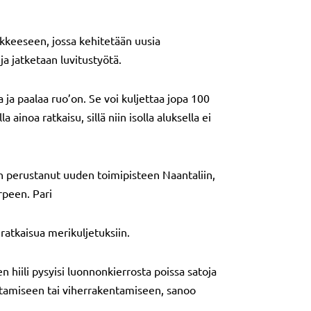
kkeeseen, jossa kehitetään uusia
ja jatketaan luvitustyötä.
ja paalaa ruo’on. Se voi kuljettaa jopa 100
ainoa ratkaisu, sillä niin isolla aluksella ei
n perustanut uuden toimipisteen Naantaliin,
rpeen. Pari
 ratkaisua merikuljetuksiin.
en hiili pysyisi luonnonkierrosta poissa satoja
istamiseen tai viherrakentamiseen, sanoo