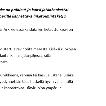
e on poikinut jo kaksi jatkohanketta!
ärille kannattava liiketoimintaketju.
. Arkikielessä kaislaksikin kutsuttu kasvi on
oistettua ravinteita merestä. Lisäksi ruokojen
enkin hiilijalanjäljessä, sillä
rosta.
uivikkeena, rehuna tai kasvualustana. Lisäksi
yödynnetään tällä hetkellä hyvin vähän, sillä
llut kannattavaa. Järviruo’on ympärille