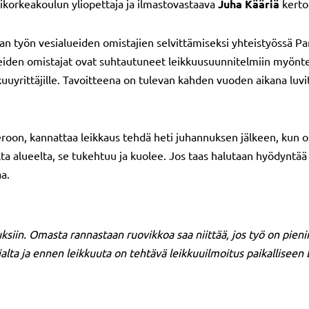
korkeakoulun yliopettaja ja ilmastovastaava
Juha Kääriä
kertoo
 työn vesialueiden omistajien selvittämiseksi yhteistyössä P
lueiden omistajat ovat suhtautuneet leikkuusuunnitelmiin myönte
kkuuyrittäjille. Tavoitteena on tulevan kahden vuoden aikana luv
oon, kannattaa leikkaus tehdä heti juhannuksen jälkeen, kun osa 
lta alueelta, se tukehtuu ja kuolee. Jos taas halutaan hyödyntää
aa.
siin. Omasta rannastaan ruovikkoa saa niittää, jos työ on pien
alta ja ennen leikkuuta on tehtävä leikkuuilmoitus paikalliseen