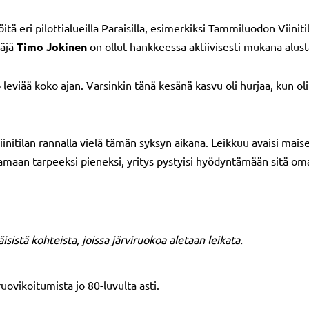
tä eri pilottialueilla Paraisilla, esimerkiksi Tammiluodon Viini
täjä
Timo Jokinen
on ollut hankkeessa aktiivisesti mukana alusta
eviää koko ajan. Varsinkin tänä kesänä kasvu oli hurjaa, kun 
initilan rannalla vielä tämän syksyn aikana. Leikkuu avaisi mais
aamaan tarpeeksi pieneksi, yritys pystyisi hyödyntämään sitä 
istä kohteista, joissa järviruokoa aletaan leikata.
ovikoitumista jo 80-luvulta asti.