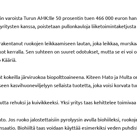
n varoista Turun AMK:lle 50 prosentin tuen 466 000 euron han
 yritysten kanssa, poistetaan pullonkauloja liiketoimintaketjusta 
rakentanut ruokojen leikkaamiseen lautan, joka leikkaa, murskaa 
t kerralla. Sen suhteen on suuret odotukset, mutta se ei voi olla 
 Kääriä.
 kokeilla järviruokoa biopolttoaineena. Kiteen Mato ja Multa o
n kasvihuoneviljelyyn sellaista tuotetta, joka voisi korvata tu
tta rehuksi ja kuivikkeeksi. Yksi yritys taas kehittelee toimivaa
to. Jos ruoko jalostettaisiin pyrolyysin avulla biohiileksi, ruokoj
ensaatio. Biohiiltä taas voidaan käyttää esimerkiksi veden puhd