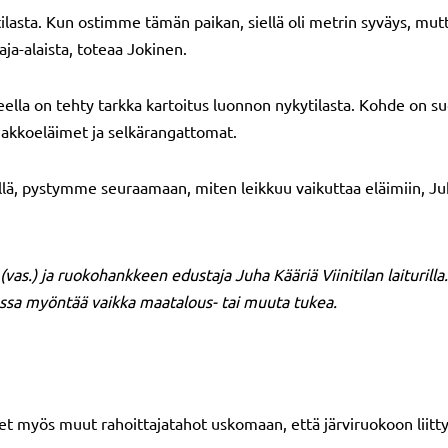
tilasta. Kun ostimme tämän paikan, siellä oli metrin syväys, mutt
ja-alaista, toteaa Jokinen.
ella on tehty tarkka kartoitus luonnon nykytilasta. Kohde on su
makkoeläimet ja selkärangattomat.
llä, pystymme seuraamaan, miten leikkuu vaikuttaa eläimiin, Ju
as.) ja ruokohankkeen edustaja Juha Kääriä Viinitilan laiturilla.
essa myöntää vaikka maatalous- tai muuta tukea.
t myös muut rahoittajatahot uskomaan, että järviruokoon liitty