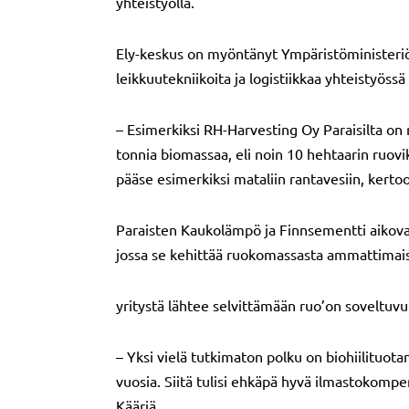
yhteistyöllä.
Ely-keskus on myöntänyt Ympäristöministeriö
leikkuutekniikoita ja logistiikkaa yhteistyössä
– Esimerkiksi RH-Harvesting Oy Paraisilta on 
tonnia biomassaa, eli noin 10 hehtaarin ruoviko
pääse esimerkiksi mataliin rantavesiin, kertoo
Paraisten Kaukolämpö ja Finnsementti aikovat
jossa se kehittää ruokomassasta ammattimaisee
yritystä lähtee selvittämään ruo’on soveltuvuu
– Yksi vielä tutkimaton polku on biohiilituotan
vuosia. Siitä tulisi ehkäpä hyvä ilmastokomp
Kääriä.