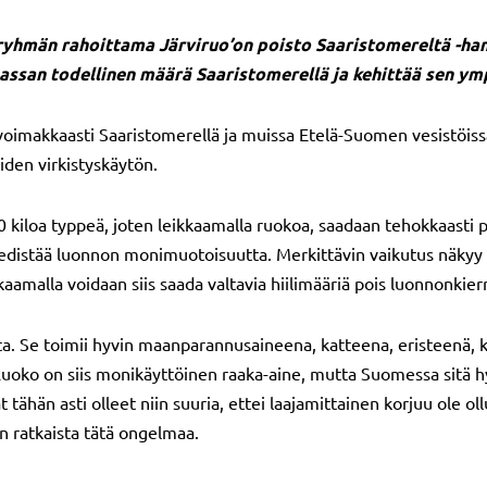
yhmän rahoittama Järviruo’on poisto Saaristomereltä -hank
assan todellinen määrä Saaristomerellä ja kehittää sen ymp
 voimakkaasti Saaristomerellä ja muissa Etelä-Suomen vesistöissä
iden virkistyskäytön.
0 kiloa typpeä, joten leikkaamalla ruokoa, saadaan tehokkaasti p
distää luonnon monimuotoisuutta. Merkittävin vaikutus näkyy kuit
aamalla voidaan siis saada valtavia hiilimääriä pois luonnonkier
tta. Se toimii hyvin maanparannusaineena, katteena, eristeenä, k
. Ruoko on siis monikäyttöinen raaka-aine, mutta Suomessa sitä h
t tähän asti olleet niin suuria, ettei laajamittainen korjuu ole o
n ratkaista tätä ongelmaa.