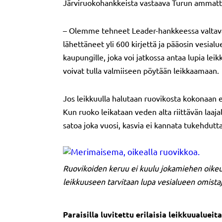
Järviruokohankkeista vastaava Turun ammatti
– Olemme tehneet Leader-hankkeessa valtavan
lähettäneet yli 600 kirjettä ja pääosin vesia
kaupungille, joka voi jatkossa antaa lupia lei
voivat tulla valmiiseen pöytään leikkaamaan.
Jos leikkuulla halutaan ruovikosta kokonaan er
Kun ruoko leikataan veden alta riittävän laaja
satoa joka vuosi, kasvia ei kannata tukehdutt
Ruovikoiden keruu ei kuulu jokamiehen oikeuk
leikkuuseen tarvitaan lupa vesialueen omistaj
Paraisilla luvitettu erilaisia leikkuualueita