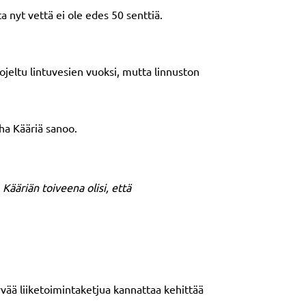
a nyt vettä ei ole edes 50 senttiä.
ojeltu lintuvesien vuoksi, mutta linnuston
ha Kääriä sanoo.
 Kääriän toiveena olisi, että
vää liiketoimintaketjua kannattaa kehittää