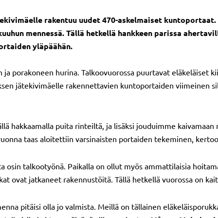
ekivimäelle rakentuu uudet 470-askelmaiset kuntoportaat. 
skuuhun mennessä. Tällä hetkellä hankkeen parissa ahertavil
ortaiden yläpäähän.
 ja porakoneen hurina. Talkoovuorossa puurtavat eläkeläiset kii
oksen jätekivimäelle rakennettavien kuntoportaiden viimeinen si
lä hakkaamalla puita rinteiltä, ja lisäksi jouduimme kaivamaan 
vuonna taas aloitettiin varsinaisten portaiden tekeminen, kert
a osin talkootyönä. Paikalla on ollut myös ammattilaisia hoita
t ovat jatkaneet rakennustöitä. Tällä hetkellä vuorossa on kaitei
omenna pitäisi olla jo valmista. Meillä on tällainen eläkeläispor