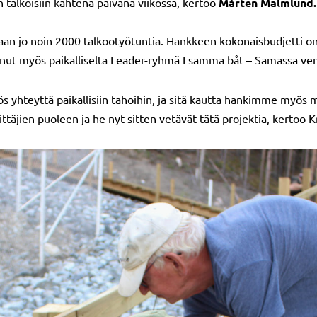
n talkoisiin kahtena päivänä viikossa, kertoo
Mårten Malmlund.
an jo noin 2000 talkootyötuntia. Hankkeen kokonaisbudjetti on 
nut myös paikalliselta Leader-ryhmä I samma båt – Samassa vene
s yhteyttä paikallisiin tahoihin, ja sitä kautta hankimme myös
äjien puoleen ja he nyt sitten vetävät tätä projektia, kertoo 