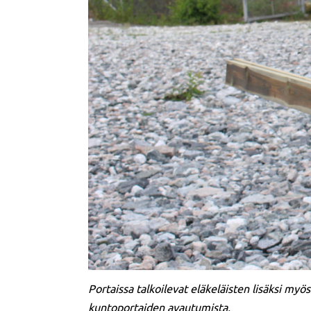
Portaissa talkoilevat eläkeläisten lisäksi my
kuntoportaiden avautumista.