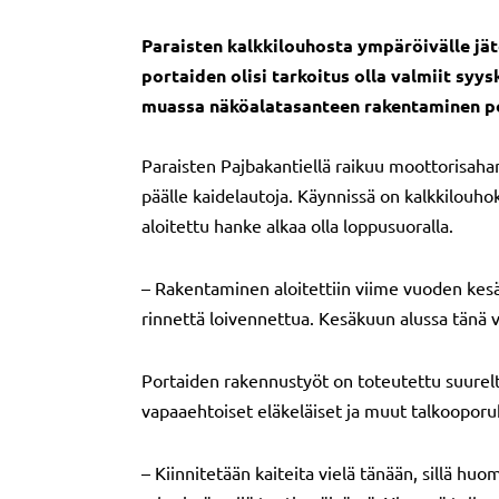
Paraisten kalkkilouhosta ympäröivälle jät
portaiden olisi tarkoitus olla valmiit syy
muassa näköalatasanteen rakentaminen p
Paraisten Pajbakantiellä raikuu moottorisahan
päälle kaidelautoja. Käynnissä on kalkkilouh
aloitettu hanke alkaa olla loppusuoralla.
– Rakentaminen aloitettiin viime vuoden kesäl
rinnettä loivennettua. Kesäkuun alussa tänä 
Portaiden rakennustyöt on toteutettu suurelt
vapaaehtoiset eläkeläiset ja muut talkooporuka
– Kiinnitetään kaiteita vielä tänään, sillä hu