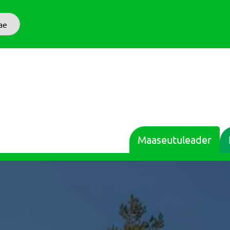
ae
Maaseutuleader