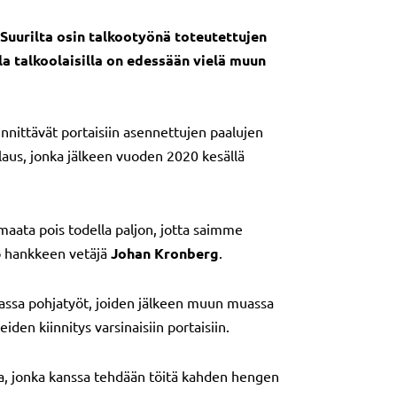
Suurilta osin talkootyönä toteutettujen
la talkoolaisilla on edessään vielä muun
nnittävät portaisiin asennettujen paalujen
laus, jonka jälkeen vuoden 2020 kesällä
maata pois todella paljon, jotta saimme
oo hankkeen vetäjä
Johan Kronberg
.
massa pohjatyöt, joiden jälkeen muun muassa
den kiinnitys varsinaisiin portaisiin.
ukka, jonka kanssa tehdään töitä kahden hengen