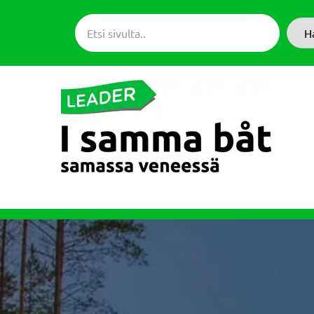
Siirry
suoraan
H
sisältöön