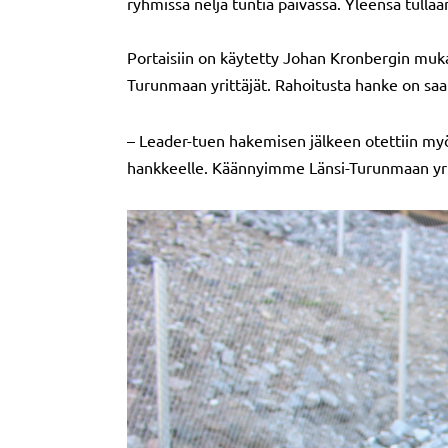
ryhmissä neljä tuntia päivässä. Yleensä tullaa
Portaisiin on käytetty Johan Kronbergin muka
Turunmaan yrittäjät. Rahoitusta hanke on saa
– Leader-tuen hakemisen jälkeen otettiin myö
hankkeelle. Käännyimme Länsi-Turunmaan yritt