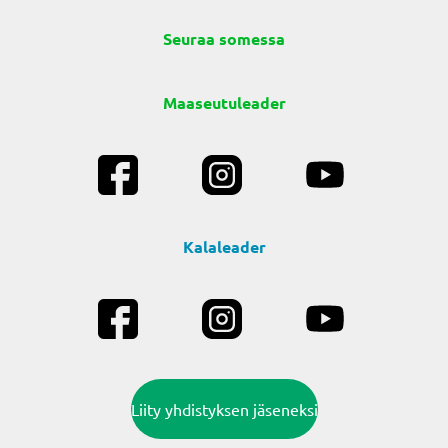
Seuraa somessa
Maaseutuleader
Kalaleader
Liity yhdistyksen jäseneksi