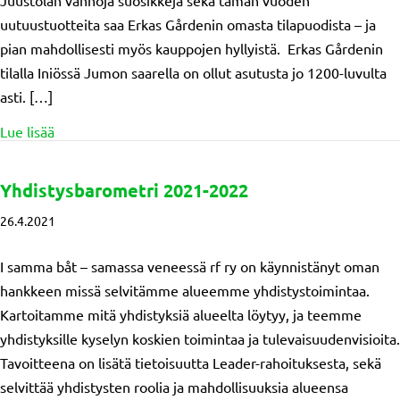
Juustolan vanhoja suosikkeja sekä tämän vuoden
uutuustuotteita saa Erkas Gårdenin omasta tilapuodista – ja
pian mahdollisesti myös kauppojen hyllyistä. Erkas Gårdenin
tilalla Iniössä Jumon saarella on ollut asutusta jo 1200-luvulta
asti. […]
about Juustoa ja jäätelöä omien vuohien maidosta!
Lue lisää
Yhdistysbarometri 2021-2022
26.4.2021
I samma båt – samassa veneessä rf ry on käynnistänyt oman
hankkeen missä selvitämme alueemme yhdistystoimintaa.
Kartoitamme mitä yhdistyksiä alueelta löytyy, ja teemme
yhdistyksille kyselyn koskien toimintaa ja tulevaisuudenvisioita.
Tavoitteena on lisätä tietoisuutta Leader-rahoituksesta, sekä
selvittää yhdistysten roolia ja mahdollisuuksia alueensa