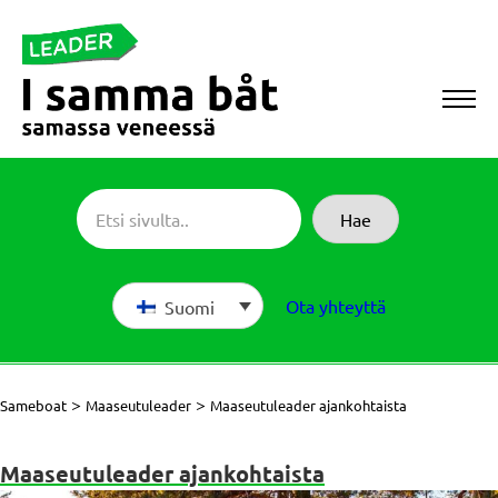
Siirry
suoraan
sisältöön
Sameboat
Hae
Ota yhteyttä
Suomi
>
>
Sameboat
Maaseutuleader
Maaseutuleader ajankohtaista
Maaseutuleader ajankohtaista