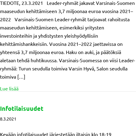
TIEDOTE, 23.3.2021 Leader-ryhmät jakavat Varsinais-Suomen
maaseudun kehittämiseen 3,7 miljoonaa euroa vuosina 2021–
2022 Varsinais-Suomen Leader-ryhmät tarjoavat rahoitusta
maaseudun kehittämiseen, esimerkiksi yritysten
investointeihin ja yhdistysten yleishyödyllisiin
kehittämishankkeisiin. Vuosina 2021–2022 jaettavissa on
yhteensä 3,7 miljoonaa euroa. Haku on auki, ja päätöksiä
aletaan tehdä huhtikuussa. Varsinais-Suomessa on viisi Leader-
ryhmää: Turun seudulla toimiva Varsin Hyvä, Salon seudulla
toimiva […]
about Leader rahoitus Varsinais-Suomessa 2021-2022
Lue lisää
Infotilaisuudet
8.3.2021
Kevään infotilaisuudet järjestetään iltaisin klo 18-19