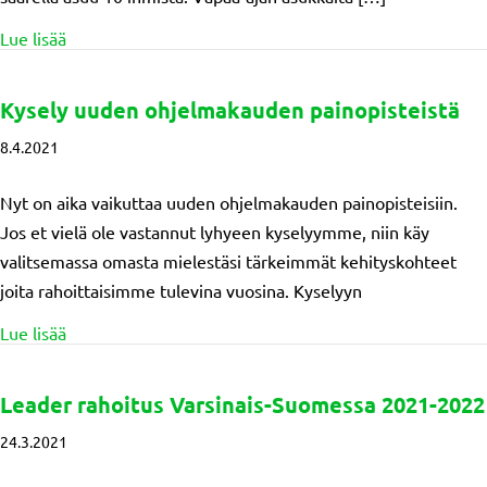
about Jurmo Inn laajentaa ravintolatoimintaansa täksi 
Lue lisää
Kysely uuden ohjelmakauden painopisteistä
8.4.2021
Nyt on aika vaikuttaa uuden ohjelmakauden painopisteisiin.
Jos et vielä ole vastannut lyhyeen kyselyymme, niin käy
valitsemassa omasta mielestäsi tärkeimmät kehityskohteet
joita rahoittaisimme tulevina vuosina. Kyselyyn
about Kysely uuden ohjelmakauden painopisteistä
Lue lisää
Leader rahoitus Varsinais-Suomessa 2021-2022
24.3.2021