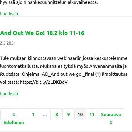
hyvissä ajoin hankesuunnittelun alkuvaiheessa.
about Kevään hallituksen kokousten aikataulu
Lue lisää
And Out We Go! 18.2 klo 11-16
2.2.2021
Tule mukaan kiinnostavaan webinaariin jossa keskustelemme
luontomatkailusta. Mukana esityksiä myös Ahvenanmaalta ja
Ruotsista. Ohjelma: AD_And out we go!_final (1) Ilmoittautua
voi tästä: https://bit.ly/2LDKBqV
about And Out We Go! 18.2 klo 11-16
Lue lisää
«
1
…
8
9
10
11
Seuraava
Edellinen
»