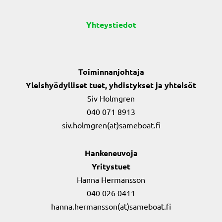
Yhteystiedot
Toiminnanjohtaja
Yleishyödylliset tuet, yhdistykset ja yhteisöt
Siv Holmgren
040 071 8913
siv.holmgren(at)sameboat.fi
Hankeneuvoja
Yritystuet
Hanna Hermansson
040 026 0411
hanna.hermansson(at)sameboat.fi