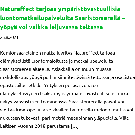
Natureffect tarjoaa ympäristövastuullisia
luontomatkailupalveluita Saaristomerellä –
yöpyä voi vaikka leijuvassa teltassa
25.8.2021
Kemiönsaarelainen matkailuyritys Natureffect tarjoaa
elämyksellistä luontomajoitusta ja matkailupalveluita
Saaristomeren alueella. Asiakkailla on muun muassa
mahdollisuus yöpyä puihin kiinnitettävissä teltoissa ja osallistua
opastetuille retkille. Yrityksen perusarvona on
elämyksellisyyden lisäksi myös ympäristövastuullisuus, mikä
näkyy vahvasti sen toiminnassa. Saaristomerellä päivät voi
viettää luontopoluilla seikkaillen tai merellä meloen, mutta yöt
nukutaan tukevasti pari metriä maanpinnan yläpuolella. Ville
Laitisen vuonna 2018 perustama […]