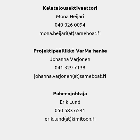
Kalatalousaktivaattori
Mona Heijari
040 026 0094
mona.heijari(at)sameboat.fi
Projektipäällikkö VarMa-hanke
Johanna Varjonen
041 329 7138
johanna.varjonen(at)sameboat.fi
Puheenjohtaja
Erik Lund
050 583 6541
erik.lund(at)kimitoon.fi