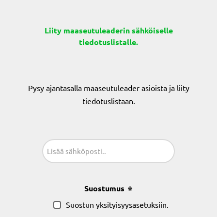
Liity maaseutuleaderin sähköiselle
tiedotuslistalle.
Pysy ajantasalla maaseutuleader asioista ja liity
tiedotuslistaan.
Sähköposti
(Pakollinen)
Suostumus
(Pakollinen)
Suostun yksityisyysasetuksiin.