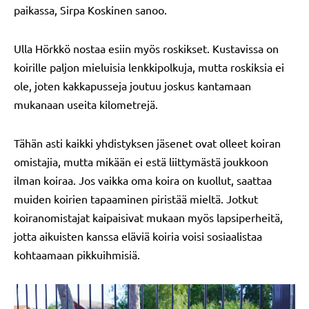
paikassa, Sirpa Koskinen sanoo.
Ulla Hörkkö nostaa esiin myös roskikset. Kustavissa on
koirille paljon mieluisia lenkkipolkuja, mutta roskiksia ei
ole, joten kakkapusseja joutuu joskus kantamaan
mukanaan useita kilometrejä.
Tähän asti kaikki yhdistyksen jäsenet ovat olleet koiran
omistajia, mutta mikään ei estä liittymästä joukkoon
ilman koiraa. Jos vaikka oma koira on kuollut, saattaa
muiden koirien tapaaminen piristää mieltä. Jotkut
koiranomistajat kaipaisivat mukaan myös lapsiperheitä,
jotta aikuisten kanssa eläviä koiria voisi sosiaalistaa
kohtaamaan pikkuihmisiä.