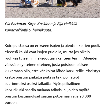
Pia Backman, Sirpa Koskinen ja Eija Heikkilä
koiratreffeillä 6. heinäkuuta.
Koirapuistossa on erikseen isojen ja pienten koirien puoli.
Yleensä kaikki ovat isojen puolella, mutta jos oikein
ruuhkaa tulee, niin jakaudutaan kahteen leiriin. Alueiden
välissä on yhteinen eteinen, josta puistoon pääsee
kulkemaan niin, etteivät koirat lähde karkuteille. Yhdistys
kaatoi puiston paikalta puita ja teki pohjatyöt
suurimmaksi osaksi talkoilla. Myös paikallinen
kaivurikuski saatiin mukaan talkoisiin, joiden myötä
puiston kustannukset saatiin putoamaan alle 20 000
euroon.