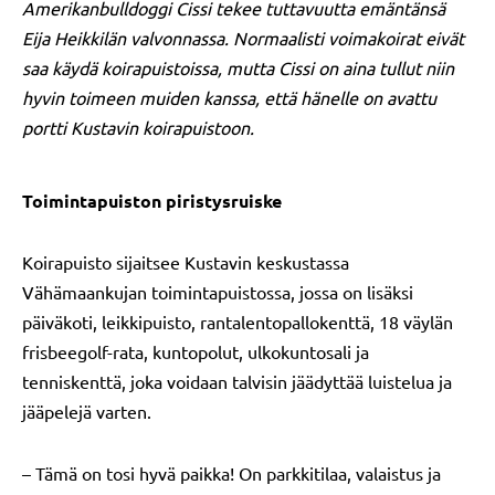
Amerikanbulldoggi Cissi tekee tuttavuutta emäntänsä
Eija Heikkilän valvonnassa. Normaalisti voimakoirat eivät
saa käydä koirapuistoissa, mutta Cissi on aina tullut niin
hyvin toimeen muiden kanssa, että hänelle on avattu
portti Kustavin koirapuistoon.
Toimintapuiston piristysruiske
Koirapuisto sijaitsee Kustavin keskustassa
Vähämaankujan toimintapuistossa, jossa on lisäksi
päiväkoti, leikkipuisto, rantalentopallokenttä, 18 väylän
frisbeegolf-rata, kuntopolut, ulkokuntosali ja
tenniskenttä, joka voidaan talvisin jäädyttää luistelua ja
jääpelejä varten.
– Tämä on tosi hyvä paikka! On parkkitilaa, valaistus ja