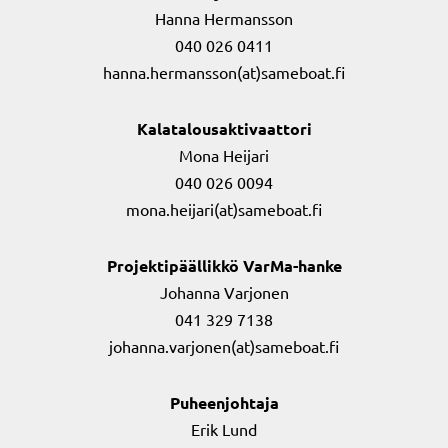
Hanna Hermansson
040 026 0411
hanna.hermansson(at)sameboat.fi
Kalatalousaktivaattori
Mona Heijari
040 026 0094
mona.heijari(at)sameboat.fi
Projektipäällikkö VarMa-hanke
Johanna Varjonen
041 329 7138
johanna.varjonen(at)sameboat.fi
Puheenjohtaja
Erik Lund