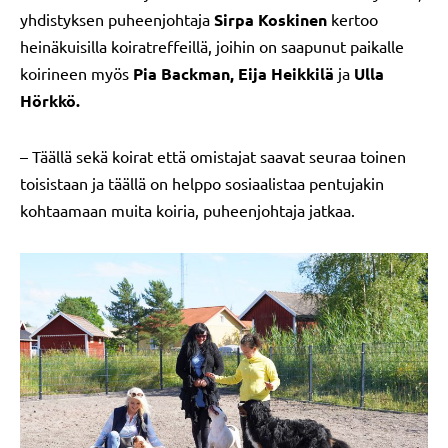
yhdistyksen puheenjohtaja
Sirpa Koskinen
kertoo
heinäkuisilla koiratreffeillä, joihin on saapunut paikalle
koirineen myös
Pia Backman, Eija Heikkilä
ja
Ulla
Hörkkö.
– Täällä sekä koirat että omistajat saavat seuraa toinen
toisistaan ja täällä on helppo sosiaalistaa pentujakin
kohtaamaan muita koiria, puheenjohtaja jatkaa.