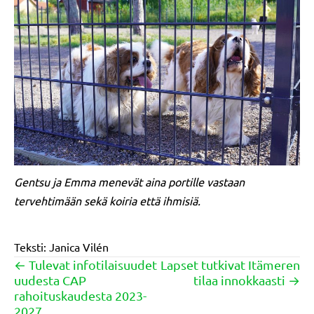
Gentsu ja Emma menevät aina portille vastaan
tervehtimään sekä koiria että ihmisiä.
Teksti: Janica Vilén
← Tulevat infotilaisuudet
Lapset tutkivat Itämeren
Posts
uudesta CAP
tilaa innokkaasti →
navigation
rahoituskaudesta 2023-
2027