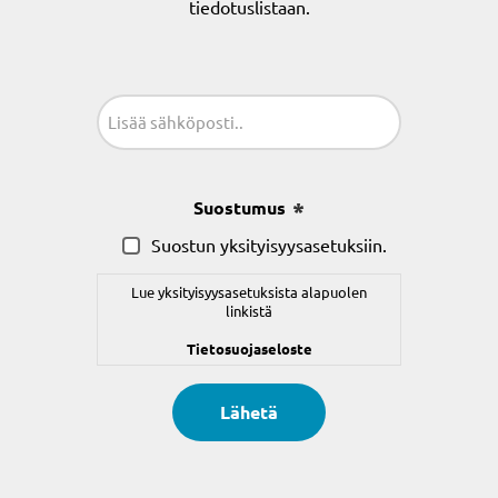
tiedotuslistaan.
Sähköposti
(Pakollinen)
Suostumus
(Pakollinen)
Suostun yksityisyysasetuksiin.
Lue yksityisyysasetuksista alapuolen
linkistä
Tietosuojaseloste