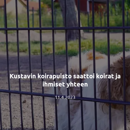
Kustavin koirapuisto saattoi koirat ja
ihmiset yhteen
11.4.2023