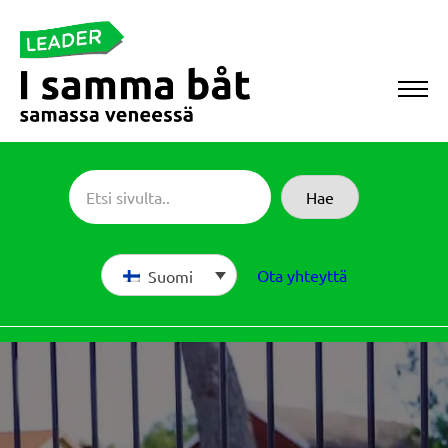
Siirry
suoraan
sisältöön
Sameboat
Hae
Ota yhteyttä
Suomi