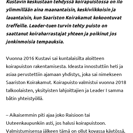
Kustavin keskustaan tehdyssä koirapuistossa on ilo
ylimmillään aina maanantaisin, keskiviikkoisin ja
lauantaisin, kun Saariston Koirakamut kokoontuvat
treffeille. Leader-tuen turvin tehty puisto on
saattanut koiraharrastajat yhteen ja poikinut jos
jonkinmoisia tempauksia.
Vuonna 2016 Kustavi sai kuntalaisilta aloitteen
koirapuiston rakentamisesta. Ideasta innostuttiin heti ja
asiaa perustettiin ajamaan yhdistys, joka sai nimekseen
Saariston Koirakamut. Koirapuisto valmistui vuonna 2018
talkoolaisten, yksityisten lahjoittajien ja Leader I samma
båtin yhteistyöllä.
– Aikaisemmin piti ajaa joko Raisioon tai
Uuteenkaupunkiin asti, jos halusi koirapuistoon.
Valmistumisensa jälkeen tämä on ollut kovassa käytössä,