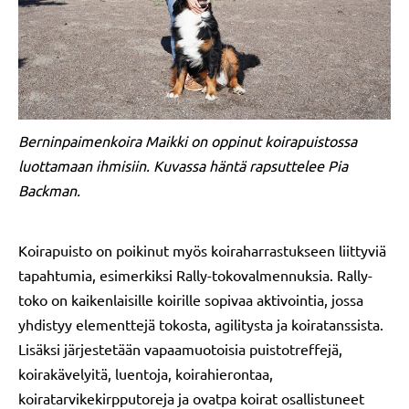
Berninpaimenkoira Maikki on oppinut koirapuistossa
luottamaan ihmisiin. Kuvassa häntä rapsuttelee Pia
Backman.
Koirapuisto on poikinut myös koiraharrastukseen liittyviä
tapahtumia, esimerkiksi Rally-tokovalmennuksia. Rally-
toko on kaikenlaisille koirille sopivaa aktivointia, jossa
yhdistyy elementtejä tokosta, agilitysta ja koiratanssista.
Lisäksi järjestetään vapaamuotoisia puistotreffejä,
koirakävelyitä, luentoja, koirahierontaa,
koiratarvikekirpputoreja ja ovatpa koirat osallistuneet