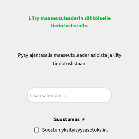
Liity maaseutuleaderin sähköiselle
tiedotuslistalle.
Pysy ajantasalla maaseutuleader asioista ja liity
tiedotuslistaan.
Sähköposti
(Pakollinen)
Suostumus
(Pakollinen)
Suostun yksityisyysasetuksiin.