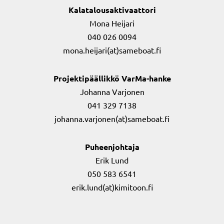
Kalatalousaktivaattori
Mona Heijari
040 026 0094
mona.heijari(at)sameboat.fi
Projektipäällikkö VarMa-hanke
Johanna Varjonen
041 329 7138
johanna.varjonen(at)sameboat.fi
Puheenjohtaja
Erik Lund
050 583 6541
erik.lund(at)kimitoon.fi