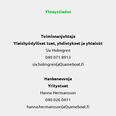
Yhteystiedot
Toiminnanjohtaja
Yleishyödylliset tuet, yhdistykset ja yhteisöt
Siv Holmgren
040 071 8913
siv.holmgren(at)sameboat.fi
Hankeneuvoja
Yritystuet
Hanna Hermansson
040 026 0411
hanna.hermansson(at)sameboat.fi