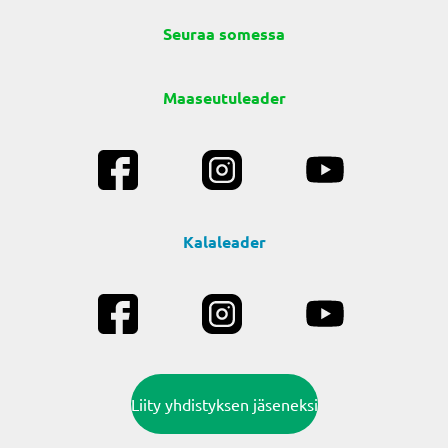
Seuraa somessa
Maaseutuleader
Kalaleader
Liity yhdistyksen jäseneksi