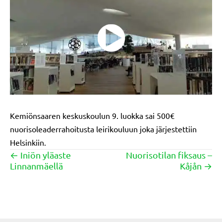
Kemiönsaaren keskuskoulun 9. luokka sai 500€
nuorisoleaderrahoitusta leirikouluun joka järjestettiin
Helsinkiin.
← Iniön yläaste
Nuorisotilan fiksaus –
Posts
Linnanmäellä
Kåjån →
navigation