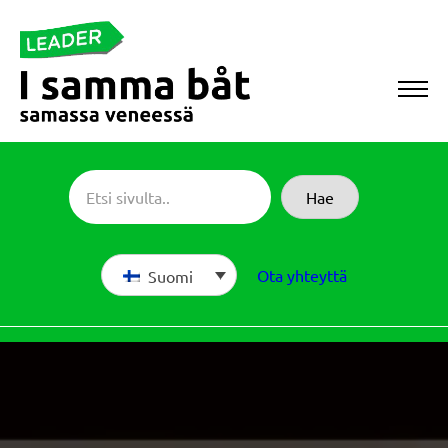
Siirry
suoraan
sisältöön
Sameboat
Hae
Ota yhteyttä
Suomi