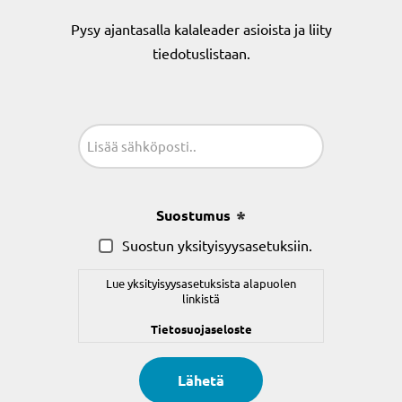
Pysy ajantasalla kalaleader asioista ja liity
tiedotuslistaan.
Sähköposti
(Pakollinen)
Suostumus
(Pakollinen)
Suostun yksityisyysasetuksiin.
Lue yksityisyysasetuksista alapuolen
linkistä
Tietosuojaseloste