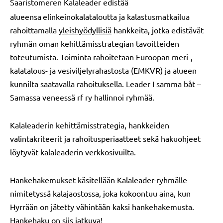
Saaristomeren Kalaleader edistää
alueensa
elinkeinokalataloutta ja kalastusmatkailua
rahoittamalla
yleishyödyllisiä
hankkeita, jotka edistävät
ryhmän oman kehittämisstrategian tavoitteiden
toteutumista. Toiminta rahoitetaan Euroopan meri-,
kalatalous- ja vesiviljelyrahastosta (EMKVR) ja alueen
kunnilta saatavalla rahoituksella. Leader I samma båt –
Samassa veneessä rf ry hallinnoi ryhmää.
Kalaleaderin kehittämisstrategia, hankkeiden
valintakriteerit ja rahoitusperiaatteet sekä hakuohjeet
löytyvät kalaleaderin verkkosivuilta.
Hankehakemukset käsitellään Kalaleader-ryhmälle
nimitetyssä kalajaostossa, joka kokoontuu aina, kun
Hyrrään on jätetty vähintään kaksi hankehakemusta.
Hankehaku on siis jatkuva!