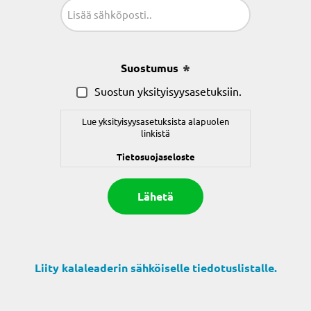
Sähköposti
(Pakollinen)
Suostumus
(Pakollinen)
Suostun yksityisyysasetuksiin.
Lue yksityisyysasetuksista alapuolen
linkistä
Tietosuojaseloste
Liity kalaleaderin sähköiselle tiedotuslistalle.