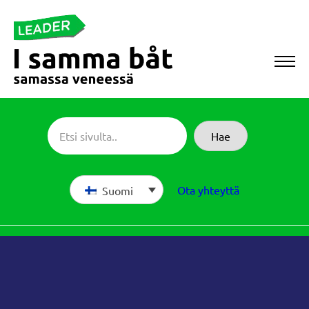
Siirry
suoraan
sisältöön
Sameboat
Hae
Ota yhteyttä
Suomi