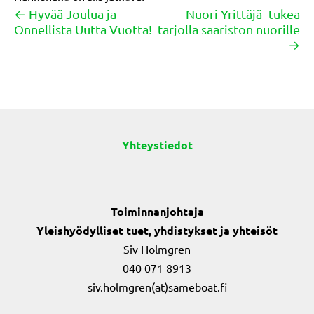
← Hyvää Joulua ja
Nuori Yrittäjä -tukea
Posts
Onnellista Uutta Vuotta!
tarjolla saariston nuorille
navigation
→
Yhteystiedot
Toiminnanjohtaja
Yleishyödylliset tuet, yhdistykset ja yhteisöt
Siv Holmgren
040 071 8913
siv.holmgren(at)sameboat.fi