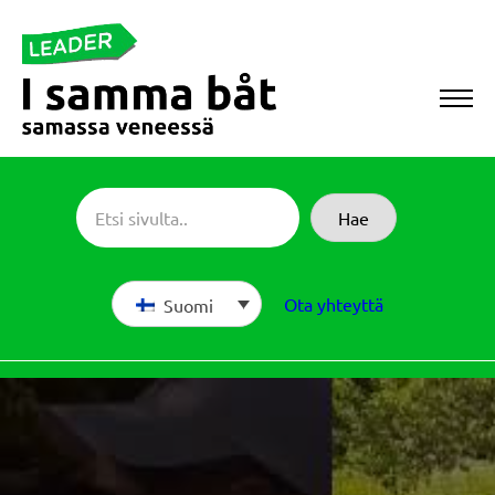
Siirry
suoraan
sisältöön
Sameboat
Hae
Ota yhteyttä
Suomi