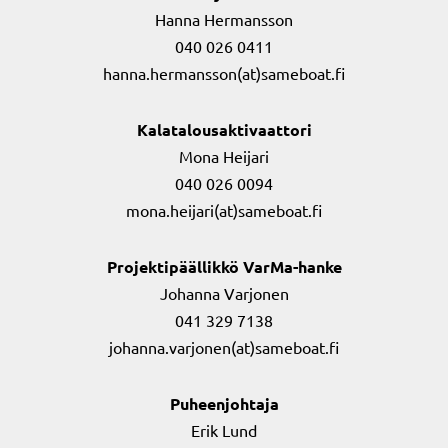
Hanna Hermansson
040 026 0411
hanna.hermansson(at)sameboat.fi
Kalatalousaktivaattori
Mona Heijari
040 026 0094
mona.heijari(at)sameboat.fi
Projektipäällikkö VarMa-hanke
Johanna Varjonen
041 329 7138
johanna.varjonen(at)sameboat.fi
Puheenjohtaja
Erik Lund