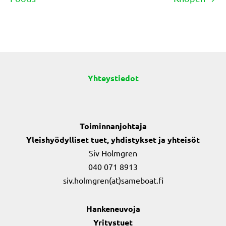
navigation
Yhteystiedot
Toiminnanjohtaja
Yleishyödylliset tuet, yhdistykset ja yhteisöt
Siv Holmgren
040 071 8913
siv.holmgren(at)sameboat.fi
Hankeneuvoja
Yritystuet