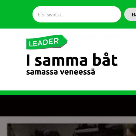
Siirry
suoraan
H
sisältöön