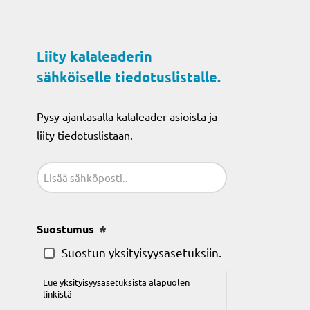
Liity kalaleaderin
sähköiselle tiedotuslistalle.
Pysy ajantasalla kalaleader asioista ja
liity tiedotuslistaan.
Sähköposti
(Pakollinen)
Suostumus
(Pakollinen)
Suostun yksityisyysasetuksiin.
Lue yksityisyysasetuksista alapuolen
linkistä