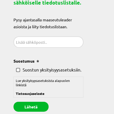
sähköiselle tiedotuslistalle.
Pysy ajantasalla maaseutuleader
asioista ja liity tiedotuslistaan.
Sähköposti
(Pakollinen)
Suostumus
(Pakollinen)
Suostun yksityisyysasetuksiin.
Lue yksityisyysasetuksista alapuolen
linkistä
Tietosuojaseloste