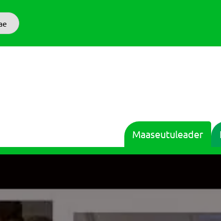
ae
Maaseutuleader