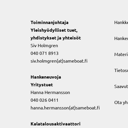
Toiminnanjohtaja
Hankk
Yleishyödylliset tuet,
yhdistykset ja yhteisöt
Hanker
Siv Holmgren
040 071 8913
Materi
siv.holmgren(at)sameboat.fi
Tietos
Hankeneuvoja
Yritystuet
Saavut
Hanna Hermansson
040 026 0411
Ota yh
hanna.hermansson(at)sameboat.fi
Kalatalousaktivaattori