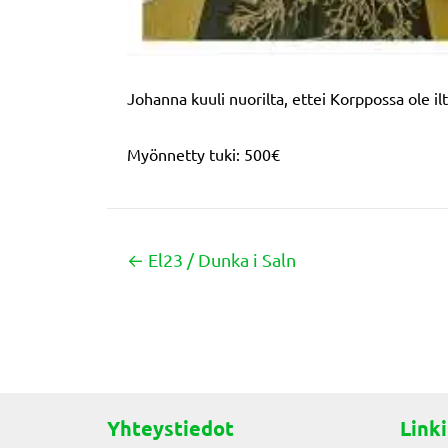
Johanna kuuli nuorilta, ettei Korppossa ole ilt
Myönnetty tuki: 500€
← El23 / Dunka i Saln
Posts
navigation
Yhteystiedot
Linki