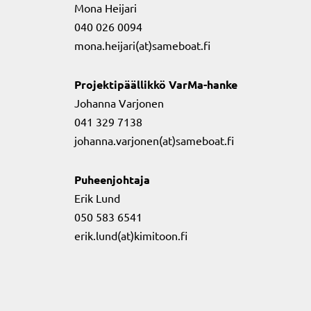
Mona Heijari
040 026 0094
mona.heijari(at)sameboat.fi
Projektipäällikkö VarMa-hanke
Johanna Varjonen
041 329 7138
johanna.varjonen(at)sameboat.fi
Puheenjohtaja
Erik Lund
050 583 6541
erik.lund(at)kimitoon.fi