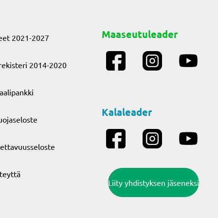
Maaseutuleader
eet 2021-2027
ekisteri 2014-2020
aalipankki
Kalaleader
uojaseloste
ettavuusseloste
teyttä
Liity yhdistyksen jäseneksi