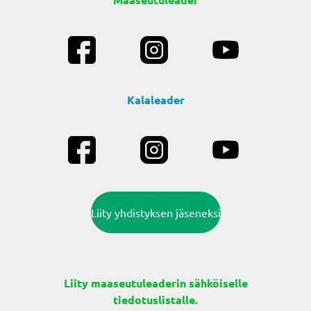
Kalaleader
Liity yhdistyksen jäseneksi
Liity maaseutuleaderin sähköiselle
tiedotuslistalle.