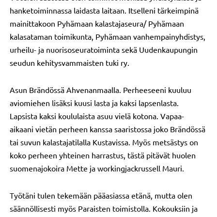
hanketoiminnassa laidasta laitaan. Itselleni tärkeimpinä
mainittakoon Pyhämaan kalastajaseura/ Pyhämaan
kalasataman toimikunta, Pyhämaan vanhempainyhdistys,
urheilu- ja nuorisoseuratoiminta sekä Uudenkaupungin
seudun kehitysvammaisten tuki ry.
Asun Brändössä Ahvenanmaalla. Perheeseeni kuuluu
aviomiehen lisäksi kuusi lasta ja kaksi lapsenlasta.
Lapsista kaksi koululaista asuu vielä kotona. Vapaa-
aikaani vietän perheen kanssa saaristossa joko Brändössä
tai suvun kalastajatilalla Kustavissa. Myös metsästys on
koko perheen yhteinen harrastus, tästä pitävät huolen
suomenajokoira Mette ja workingjackrussell Mauri.
Työtäni tulen tekemään pääasiassa etänä, mutta olen
säännöllisesti myös Paraisten toimistolla. Kokouksiin ja