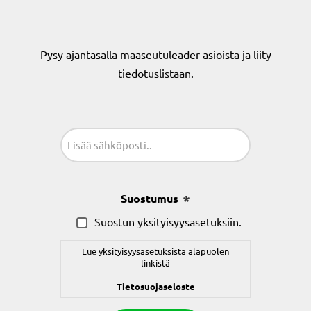
Pysy ajantasalla maaseutuleader asioista ja liity
tiedotuslistaan.
Sähköposti
(Pakollinen)
Suostumus
(Pakollinen)
Suostun yksityisyysasetuksiin.
Lue yksityisyysasetuksista alapuolen
linkistä
Tietosuojaseloste