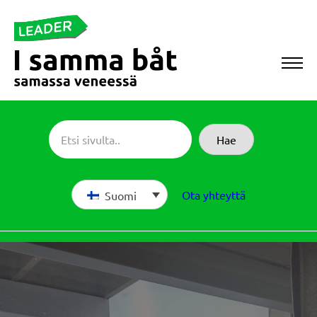
Siirry
suoraan
sisältöön
Sameboat
Hae
Ota yhteyttä
Suomi