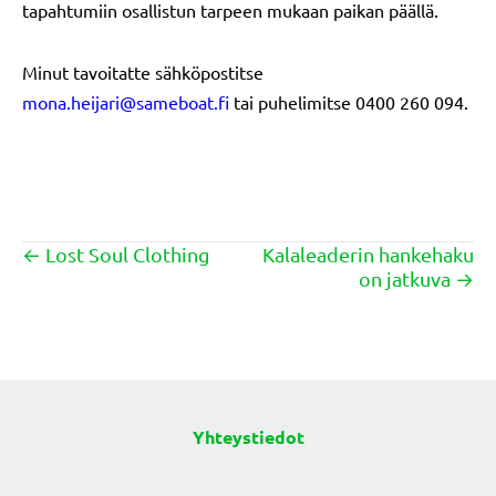
tapahtumiin osallistun tarpeen mukaan paikan päällä.
Minut tavoitatte sähköpostitse
mona.heijari@sameboat.fi
tai puhelimitse 0400 260 094.
← Lost Soul Clothing
Kalaleaderin hankehaku
Posts
on jatkuva →
navigation
Yhteystiedot