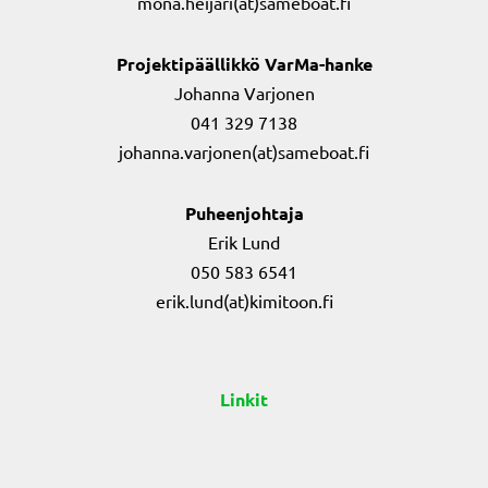
mona.heijari(at)sameboat.fi
Projektipäällikkö VarMa-hanke
Johanna Varjonen
041 329 7138
johanna.varjonen(at)sameboat.fi
Puheenjohtaja
Erik Lund
050 583 6541
erik.lund(at)kimitoon.fi
Linkit