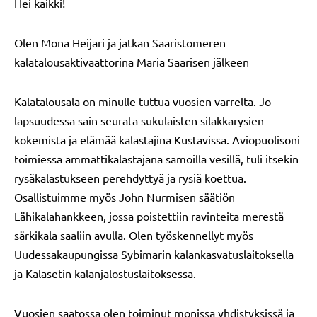
Hei kaikki!
Olen Mona Heijari ja jatkan Saaristomeren
kalatalousaktivaattorina Maria Saarisen jälkeen
Kalatalousala on minulle tuttua vuosien varrelta. Jo
lapsuudessa sain seurata sukulaisten silakkarysien
kokemista ja elämää kalastajina Kustavissa. Aviopuolisoni
toimiessa ammattikalastajana samoilla vesillä, tuli itsekin
rysäkalastukseen perehdyttyä ja rysiä koettua.
Osallistuimme myös John Nurmisen säätiön
Lähikalahankkeen, jossa poistettiin ravinteita merestä
särkikala saaliin avulla. Olen työskennellyt myös
Uudessakaupungissa Sybimarin kalankasvatuslaitoksella
ja Kalasetin kalanjalostuslaitoksessa.
Vuosien saatossa olen toiminut monissa yhdistyksissä ja