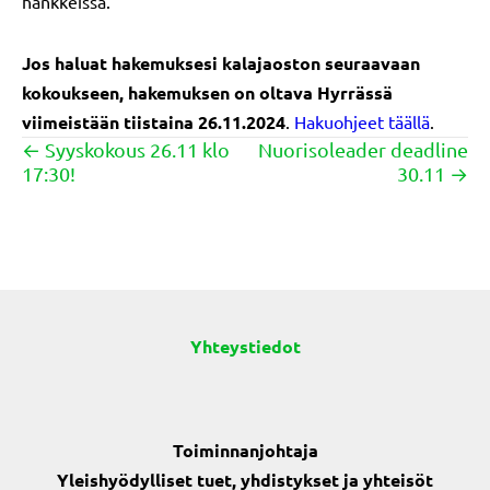
hankkeissa.
Jos haluat hakemuksesi kalajaoston seuraavaan
kokoukseen, hakemuksen on oltava Hyrrässä
viimeistään tiistaina 26.11.2024
.
Hakuohjeet täällä
.
← Syyskokous 26.11 klo
Nuorisoleader deadline
Posts
17:30!
30.11 →
navigation
Yhteystiedot
Toiminnanjohtaja
Yleishyödylliset tuet, yhdistykset ja yhteisöt