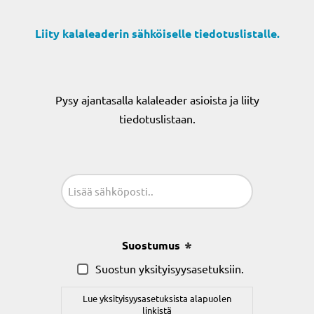
Liity kalaleaderin sähköiselle tiedotuslistalle.
Pysy ajantasalla kalaleader asioista ja liity
tiedotuslistaan.
Sähköposti
(Pakollinen)
Suostumus
(Pakollinen)
Suostun yksityisyysasetuksiin.
Lue yksityisyysasetuksista alapuolen
linkistä