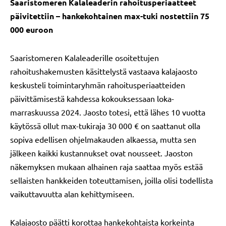
Saaristomeren Kalaleaderin rahoitusperiaatteet
päivitettiin – hankekohtainen max-tuki nostettiin 75
000 euroon
Saaristomeren Kalaleaderille osoitettujen
rahoitushakemusten käsittelystä vastaava kalajaosto
keskusteli toimintaryhmän rahoitusperiaatteiden
päivittämisestä kahdessa kokouksessaan loka-
marraskuussa 2024. Jaosto totesi, että lähes 10 vuotta
käytössä ollut max-tukiraja 30 000 € on saattanut olla
sopiva edellisen ohjelmakauden alkaessa, mutta sen
jälkeen kaikki kustannukset ovat nousseet. Jaoston
näkemyksen mukaan alhainen raja saattaa myös estää
sellaisten hankkeiden toteuttamisen, joilla olisi todellista
vaikuttavuutta alan kehittymiseen.
Kalajaosto päätti korottaa hankekohtaista korkeinta