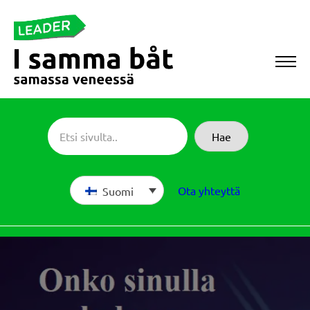
Siirry
suoraan
sisältöön
Sameboat
Hae
Ota yhteyttä
Suomi