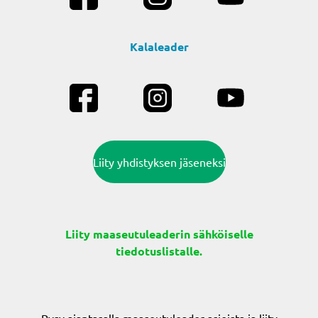
Kalaleader
Liity yhdistyksen jäseneksi
Liity maaseutuleaderin sähköiselle
tiedotuslistalle.