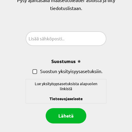
Pysy ajantasalla maaseutuleader asioista ja liity
tiedotuslistaan.
Sähköposti
(Pakollinen)
Suostumus
(Pakollinen)
Suostun yksityisyysasetuksiin.
Lue yksityisyysasetuksista alapuolen
linkistä
Tietosuojaseloste