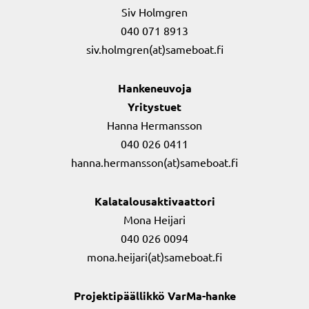
Siv Holmgren
040 071 8913
siv.holmgren(at)sameboat.fi
Hankeneuvoja
Yritystuet
Hanna Hermansson
040 026 0411
hanna.hermansson(at)sameboat.fi
Kalatalousaktivaattori
Mona Heijari
040 026 0094
mona.heijari(at)sameboat.fi
Projektipäällikkö VarMa-hanke