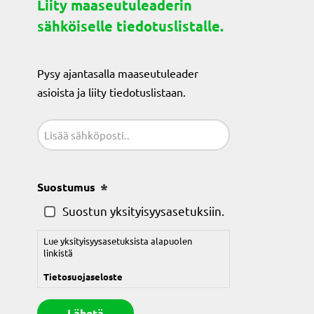
Liity maaseutuleaderin
sähköiselle tiedotuslistalle.
Pysy ajantasalla maaseutuleader
asioista ja liity tiedotuslistaan.
Sähköposti
(Pakollinen)
Suostumus
(Pakollinen)
Suostun yksityisyysasetuksiin.
Lue yksityisyysasetuksista alapuolen
linkistä
Tietosuojaseloste