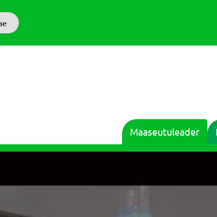
ae
Maaseutuleader