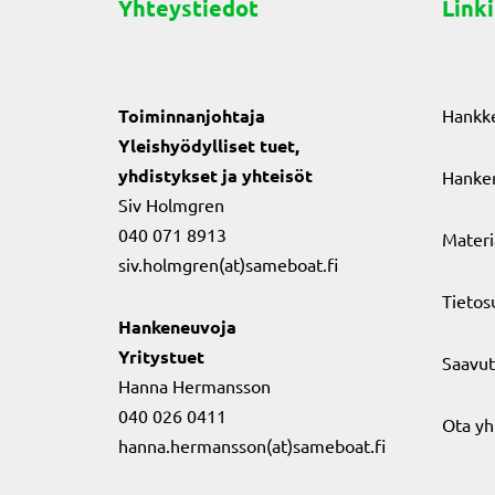
Yhteystiedot
Linki
Toiminnanjohtaja
Hankk
Yleishyödylliset tuet,
yhdistykset ja yhteisöt
Hanker
Siv Holmgren
040 071 8913
Materi
siv.holmgren(at)sameboat.fi
Tietos
Hankeneuvoja
Yritystuet
Saavut
Hanna Hermansson
040 026 0411
Ota yh
hanna.hermansson(at)sameboat.fi