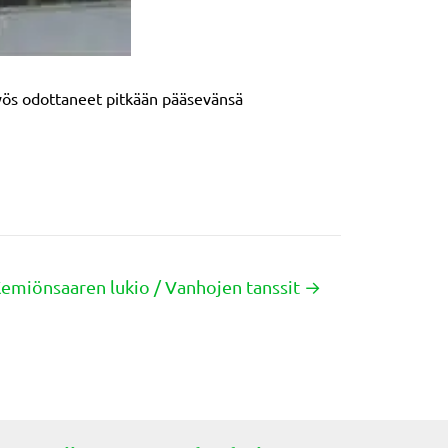
myös odottaneet pitkään pääsevänsä
emiönsaaren lukio / Vanhojen tanssit →