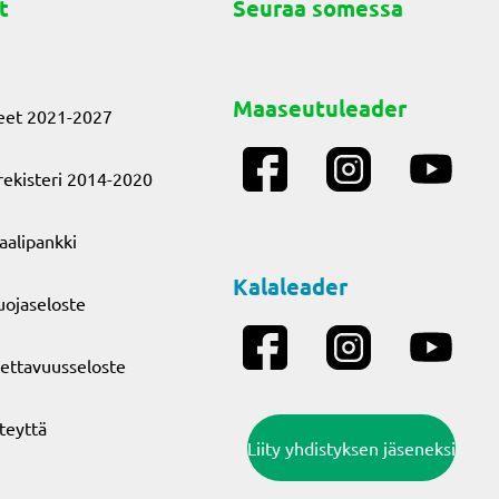
t
Seuraa somessa
Maaseutuleader
eet 2021-2027
ekisteri 2014-2020
aalipankki
Kalaleader
uojaseloste
ettavuusseloste
teyttä
Liity yhdistyksen jäseneksi