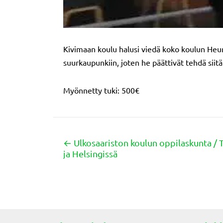
Kivimaan koulu halusi viedä koko koulun Heu
suurkaupunkiin, joten he päättivät tehdä siitä
Myönnetty tuki: 500€
← Ulkosaariston koulun oppilaskunta / 
Posts
ja Helsingissä
navigation