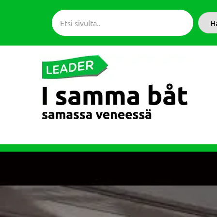
Siirry
suoraan
H
sisältöön