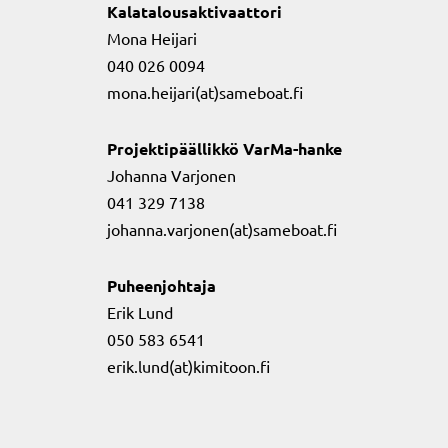
Kalatalousaktivaattori
Mona Heijari
040 026 0094
mona.heijari(at)sameboat.fi
Projektipäällikkö VarMa-hanke
Johanna Varjonen
041 329 7138
johanna.varjonen(at)sameboat.fi
Puheenjohtaja
Erik Lund
050 583 6541
erik.lund(at)kimitoon.fi