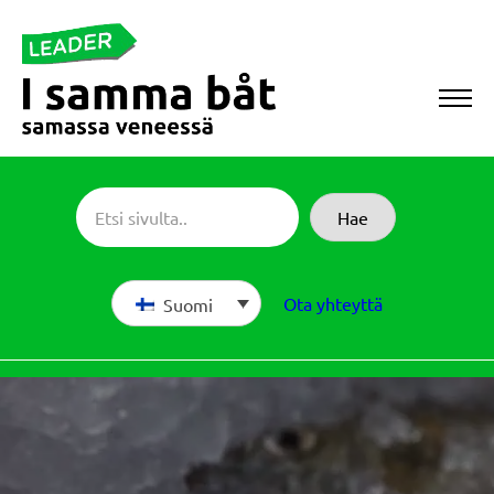
Siirry
suoraan
sisältöön
Sameboat
Hae
Ota yhteyttä
Suomi