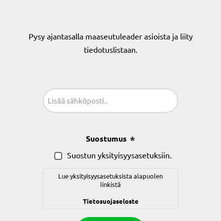
Pysy ajantasalla maaseutuleader asioista ja liity
tiedotuslistaan.
Sähköposti
(Pakollinen)
Suostumus
(Pakollinen)
Suostun yksityisyysasetuksiin.
Lue yksityisyysasetuksista alapuolen
linkistä
Tietosuojaseloste