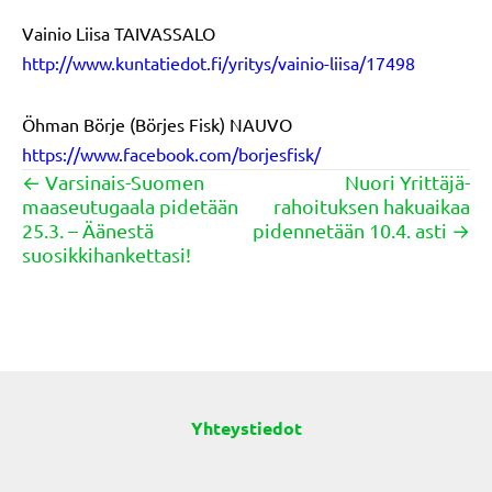
Vainio Liisa TAIVASSALO
http://www.kuntatiedot.fi/yritys/vainio-liisa/17498
Öhman Börje (Börjes Fisk) NAUVO
https://www.facebook.com/borjesfisk/
← Varsinais-Suomen
Nuori Yrittäjä-
Posts
maaseutugaala pidetään
rahoituksen hakuaikaa
navigation
25.3. – Äänestä
pidennetään 10.4. asti →
suosikkihankettasi!
Yhteystiedot