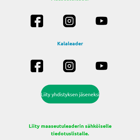
Kalaleader
Liity yhdistyksen jäseneksi
Liity maaseutuleaderin sähköiselle
tiedotuslistalle.