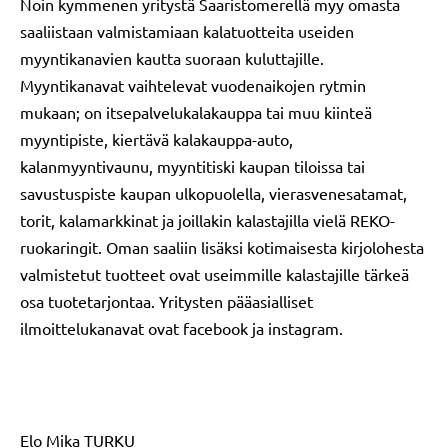
Noin kymmenen yritystä Saaristomerellä myy omasta
saaliistaan valmistamiaan kalatuotteita useiden
myyntikanavien kautta suoraan kuluttajille.
Myyntikanavat vaihtelevat vuodenaikojen rytmin
mukaan; on itsepalvelukalakauppa tai muu kiinteä
myyntipiste, kiertävä kalakauppa-auto,
kalanmyyntivaunu, myyntitiski kaupan tiloissa tai
savustuspiste kaupan ulkopuolella, vierasvenesatamat,
torit, kalamarkkinat ja joillakin kalastajilla vielä REKO-
ruokaringit. Oman saaliin lisäksi kotimaisesta kirjolohesta
valmistetut tuotteet ovat useimmille kalastajille tärkeä
osa tuotetarjontaa. Yritysten pääasialliset
ilmoittelukanavat ovat facebook ja instagram.
Elo Mika TURKU