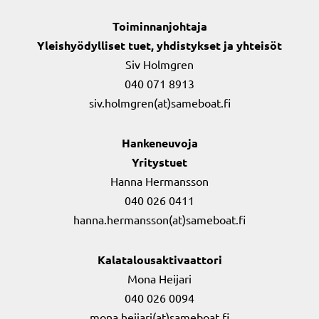
Toiminnanjohtaja
Yleishyödylliset tuet, yhdistykset ja yhteisöt
Siv Holmgren
040 071 8913
siv.holmgren(at)sameboat.fi
Hankeneuvoja
Yritystuet
Hanna Hermansson
040 026 0411
hanna.hermansson(at)sameboat.fi
Kalatalousaktivaattori
Mona Heijari
040 026 0094
mona.heijari(at)sameboat.fi