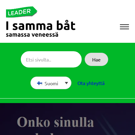
Siirry
suoraan
sisältöön
Sameboat
Hae
Ota yhteyttä
Suomi