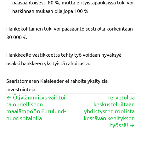
pääsääntöisesti 80 %, mutta erityistapauksissa tuki voi
harkinnan mukaan olla jopa 100 %
Hankekohtainen tuki voi pääsääntöisesti olla korkeintaan
30 000 €.
Hankkeelle vastikkeetta tehty työ voidaan hyväksyä
osaksi hankkeen yksityistä rahoitusta.
Saaristomeren Kalaleader ei rahoita yksityisiä
investointeja.
← Öljylämmitys vaihtui
Tervetuloa
Posts
taloudelliseen
keskusteluiltaan
navigation
maalämpöön Furulund-
yhdistysten roolista
nuorisotalolla
kestävän kehityksen
työssä! →