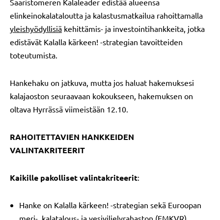
Saaristomeren Kalaleader edistää alueensa
elinkeinokalataloutta ja kalastusmatkailua rahoittamalla
yleishyödyllisiä
kehittämis- ja investointihankkeita, jotka
edistävät Kalalla kärkeen! -strategian tavoitteiden
toteutumista.
Hankehaku on jatkuva, mutta jos haluat hakemuksesi
kalajaoston seuraavaan kokoukseen, hakemuksen on
oltava Hyrrässä viimeistään 12.10.
RAHOITETTAVIEN HANKKEIDEN
VALINTAKRITEERIT
Kaikille pakolliset valintakriteerit
:
Hanke on Kalalla kärkeen! -strategian sekä Euroopan
meri-, kalatalous- ja vesiviljelyrahaston (EMKVR)