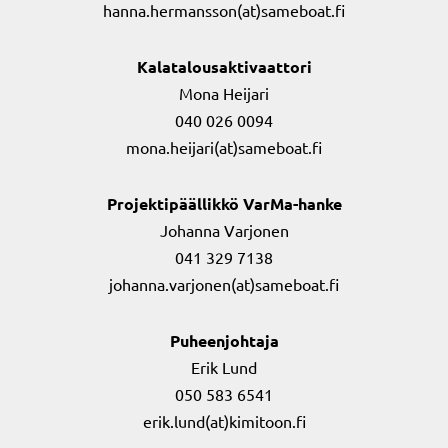
hanna.hermansson(at)sameboat.fi
Kalatalousaktivaattori
Mona Heijari
040 026 0094
mona.heijari(at)sameboat.fi
Projektipäällikkö VarMa-hanke
Johanna Varjonen
041 329 7138
johanna.varjonen(at)sameboat.fi
Puheenjohtaja
Erik Lund
050 583 6541
erik.lund(at)kimitoon.fi