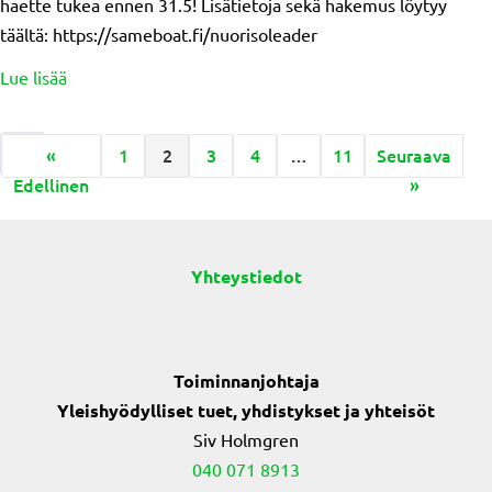
haette tukea ennen 31.5! Lisätietoja sekä hakemus löytyy
täältä: https://sameboat.fi/nuorisoleader
about Hae Nuoriso Leader tukea ennen 31.5!
Lue lisää
«
1
2
3
4
…
11
Seuraava
Edellinen
»
Yhteystiedot
Toiminnanjohtaja
Yleishyödylliset tuet, yhdistykset ja yhteisöt
Siv Holmgren
040 071 8913