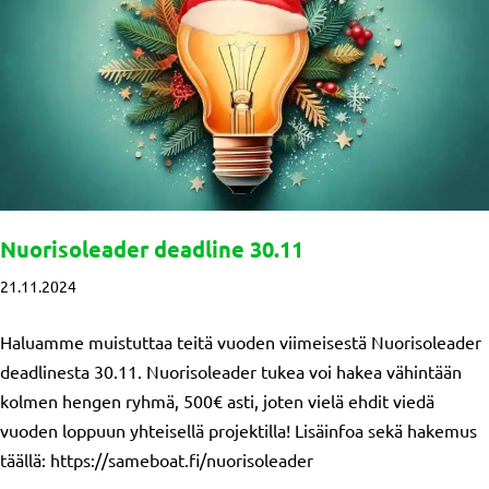
Nuorisoleader deadline 30.11
21.11.2024
Haluamme muistuttaa teitä vuoden viimeisestä Nuorisoleader
deadlinesta 30.11. Nuorisoleader tukea voi hakea vähintään
kolmen hengen ryhmä, 500€ asti, joten vielä ehdit viedä
vuoden loppuun yhteisellä projektilla! Lisäinfoa sekä hakemus
täällä: https://sameboat.fi/nuorisoleader