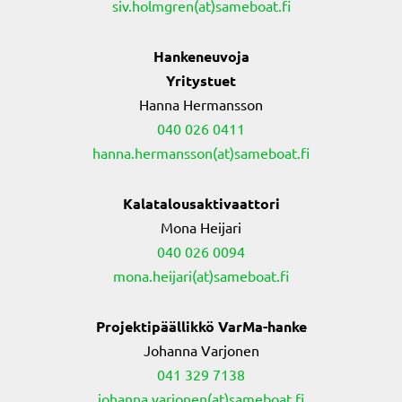
siv.holmgren(at)sameboat.fi
Hankeneuvoja
Yritystuet
Hanna Hermansson
040 026 0411
hanna.hermansson(at)sameboat.fi
Kalatalousaktivaattori
Mona Heijari
040 026 0094
mona.heijari(at)sameboat.fi
Projektipäällikkö VarMa-hanke
Johanna Varjonen
041 329 7138
johanna.varjonen(at)sameboat.fi