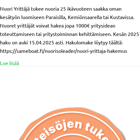
Nuori Yrittäjä tukee nuoria 25 ikävuoteen saakka oman
kesätyön luomiseen Paraisilla, Kemiönsaarella tai Kustavissa.
Nuoret yrittäjät voivat hakea jopa 1000€ yritysidean
toteuttamiseen tai yritystoiminnan kehittämiseen. Kesän 2025
haku on auki 15.04.2025 asti. Hakulomake löytyy täältä:
https://sameboat.fi/nuorisoleader/nuori-yrittaja-hakemus
about Nuori Yrittäjä-haku auki 15.4.2025 asti
Lue lisää