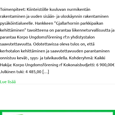
Toimenpiteet: Kiinteistölle kuuluvan nurmikentän
rakentaminen ja uuden sisään- ja uloskäynnin rakentaminen
pysäköintialueelle. Hankkeen ”Gjallarhornin parkkipaikan
kehittäminen” tavoitteena on parantaa liikenneturvallisuutta ja
parantaa Korpo Ungdomsförening rf:n yhdistystalon
saavutettavuutta. Odotettavissa oleva tulos on, että
kerhotalon kehittäminen ja saavutettavuuden parantaminen
onnistuu kevät-, syys- ja talvikaudella. Kohderyhmä: Kaikki
Hakija: Korpo Ungdomsförening rf Kokonaisbudjetti: 6 900,00€
Julkinen tuki: 4 485,00 […]
about Myönnetty tuki: Korpo ungdomsförening rf/Gjalla
Lue lisää