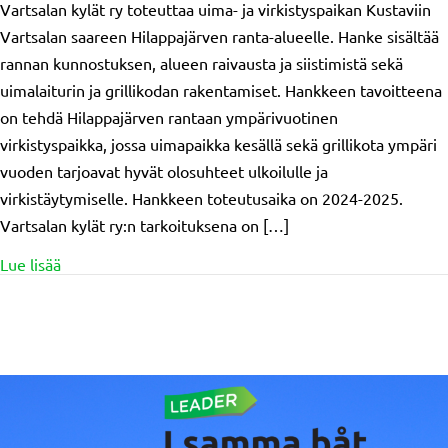
Vartsalan kylät ry toteuttaa uima- ja virkistyspaikan Kustaviin
Vartsalan saareen Hilappajärven ranta-alueelle. Hanke sisältää
rannan kunnostuksen, alueen raivausta ja siistimistä sekä
uimalaiturin ja grillikodan rakentamiset. Hankkeen tavoitteena
on tehdä Hilappajärven rantaan ympärivuotinen
virkistyspaikka, jossa uimapaikka kesällä sekä grillikota ympäri
vuoden tarjoavat hyvät olosuhteet ulkoilulle ja
virkistäytymiselle. Hankkeen toteutusaika on 2024-2025.
Vartsalan kylät ry:n tarkoituksena on […]
about Myönnetty tuki: Vartsalan kylät ry/Kustavin Vart
Lue lisää