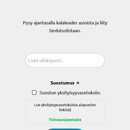
Pysy ajantasalla kalaleader asioista ja liity
tiedotuslistaan.
Sähköposti
(Pakollinen)
Suostumus
(Pakollinen)
Suostun yksityisyysasetuksiin.
Lue yksityisyysasetuksista alapuolen
linkistä
Tietosuojaseloste