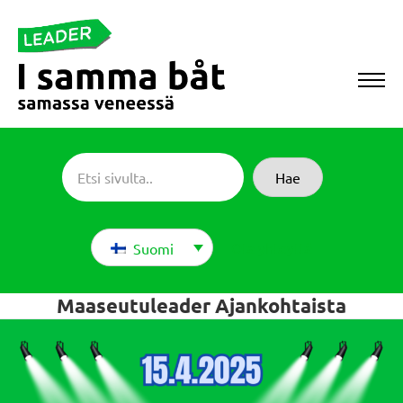
Siirry
suoraan
sisältöön
Sameboat
Hae
Ota yhteyttä
Suomi
Maaseutuleader Ajankohtaista