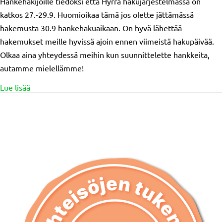
Hankehakijoille tiedoksi että Hyrrä hakujärjestelmässä on
katkos 27.-29.9. Huomioikaa tämä jos olette jättämässä
hakemusta 30.9 hankehakuaikaan. On hyvä lähettää
hakemukset meille hyvissä ajoin ennen viimeistä hakupäivää.
Olkaa aina yhteydessä meihin kun suunnittelette hankkeita,
autamme mielellämme!
about Hyrräkatkos 27.-29.9!
Lue lisää