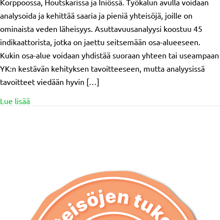
Korppoossa, Houtskarissa ja Iniössä. Työkalun avulla voidaan
analysoida ja kehittää saaria ja pieniä yhteisöjä, joille on
ominaista veden läheisyys. Asuttavuusanalyysi koostuu 45
indikaattorista, jotka on jaettu seitsemään osa-alueeseen.
Kukin osa-alue voidaan yhdistää suoraan yhteen tai useampaan
YK:n kestävän kehityksen tavoitteeseen, mutta analyysissä
tavoitteet viedään hyvin […]
about En studie i bobarhet (Selvitys asuttavuudesta)
Lue lisää