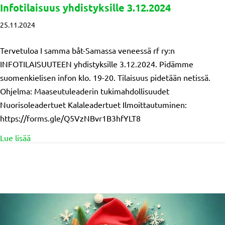
Infotilaisuus yhdistyksille 3.12.2024
25.11.2024
Tervetuloa I samma båt-Samassa veneessä rf ry:n
INFOTILAISUUTEEN yhdistyksille 3.12.2024. Pidämme
suomenkielisen infon klo. 19-20. Tilaisuus pidetään netissä.
Ohjelma: Maaseutuleaderin tukimahdollisuudet
Nuorisoleadertuet Kalaleadertuet Ilmoittautuminen:
https://forms.gle/Q5VzNBvr1B3hfYLT8
about Infotilaisuus yhdistyksille 3.12.2024
Lue lisää