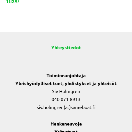
18:00
Yhteystiedot
Toiminnanjohtaja
Yleishyödylliset tuet, yhdistykset ja yhteisöt
Siv Holmgren
040 071 8913
siv.holmgren(at)sameboat.fi
Hankeneuvoja
Yritystuet