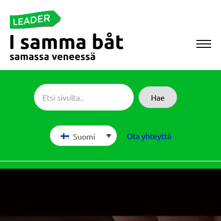
Siirry
suoraan
sisältöön
Sameboat
Hae
Ota yhteyttä
Suomi