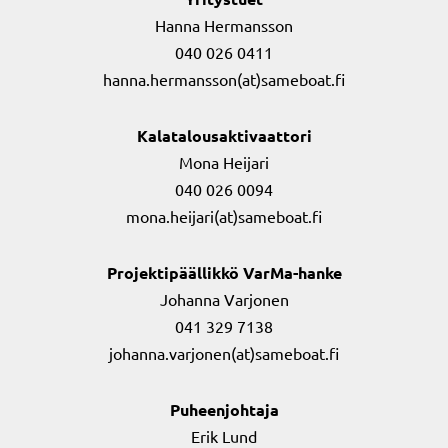
Hanna Hermansson
040 026 0411
hanna.hermansson(at)sameboat.fi
Kalatalousaktivaattori
Mona Heijari
040 026 0094
mona.heijari(at)sameboat.fi
Projektipäällikkö VarMa-hanke
Johanna Varjonen
041 329 7138
johanna.varjonen(at)sameboat.fi
Puheenjohtaja
Erik Lund