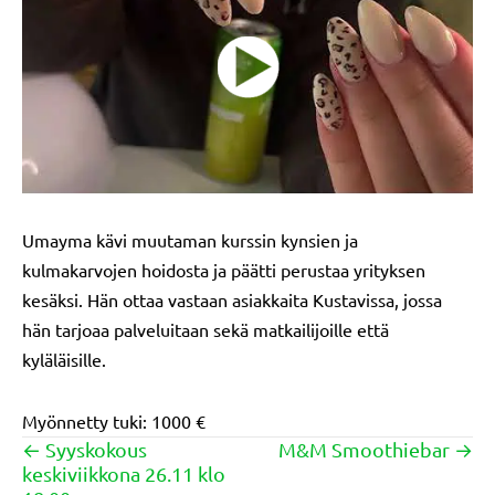
Umayma kävi muutaman kurssin kynsien ja
kulmakarvojen hoidosta ja päätti perustaa yrityksen
kesäksi. Hän ottaa vastaan asiakkaita Kustavissa, jossa
hän tarjoaa palveluitaan sekä matkailijoille että
kyläläisille.
Myönnetty tuki: 1000 €
← Syyskokous
M&M Smoothiebar →
Posts
keskiviikkona 26.11 klo
navigation