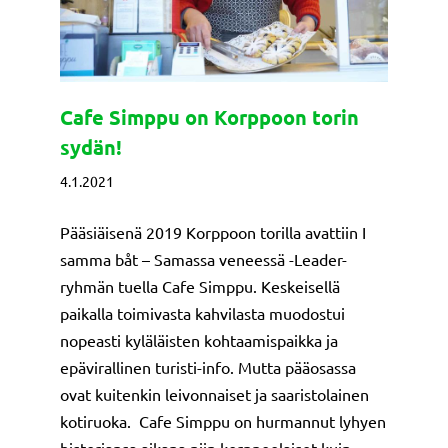
Cafe Simppu on Korppoon torin
sydän!
4.1.2021
Pääsiäisenä 2019 Korppoon torilla avattiin I
samma båt – Samassa veneessä -Leader-
ryhmän tuella Cafe Simppu. Keskeisellä
paikalla toimivasta kahvilasta muodostui
nopeasti kyläläisten kohtaamispaikka ja
epävirallinen turisti-info. Mutta pääosassa
ovat kuitenkin leivonnaiset ja saaristolainen
kotiruoka. Cafe Simppu on hurmannut lyhyen