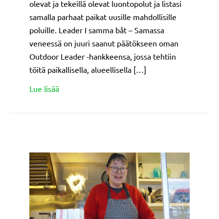
olevat ja tekeillä olevat luontopolut ja listasi
samalla parhaat paikat uusille mahdollisille
poluille. Leader I samma båt – Samassa
veneessä on juuri saanut päätökseen oman
Outdoor Leader -hankkeensa, jossa tehtiin
töitä paikallisella, alueellisella […]
about I samma båt – Samassa veneessä kartoitt
Lue lisää