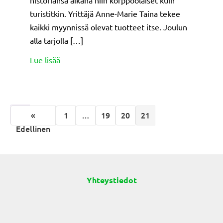
historiansa aikana niin korppoolaiset kuin
turistitkin. Yrittäjä Anne-Marie Taina tekee
kaikki myynnissä olevat tuotteet itse. Joulun
alla tarjolla […]
about Cafe Simppu on Korppoon torin sydän!
Lue lisää
«
1
…
19
20
21
Edellinen
Yhteystiedot