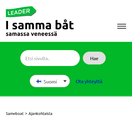
Siirry
suoraan
sisältöön
Sameboat
Hae
Ota yhteyttä
Suomi
>
Sameboat
Ajankohtaista