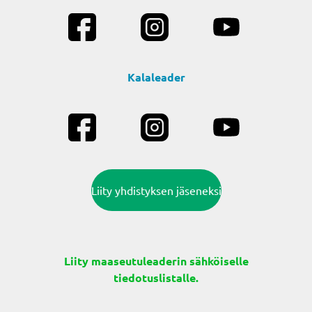
Kalaleader
Liity yhdistyksen jäseneksi
Liity maaseutuleaderin sähköiselle
tiedotuslistalle.