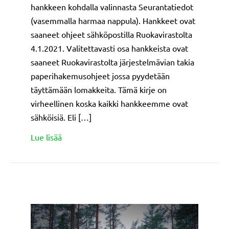
hankkeen kohdalla valinnasta Seurantatiedot
(vasemmalla harmaa nappula). Hankkeet ovat
saaneet ohjeet sähköpostilla Ruokavirastolta
4.1.2021. Valitettavasti osa hankkeista ovat
saaneet Ruokavirastolta järjestelmävian takia
paperihakemusohjeet jossa pyydetään
täyttämään lomakkeita. Tämä kirje on
virheellinen koska kaikki hankkeemme ovat
sähköisiä. Eli […]
about Käynnissä olevien hankkeiden seurantat
Lue lisää