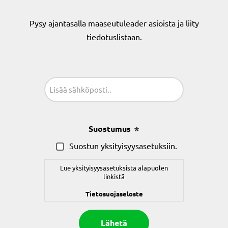
Pysy ajantasalla maaseutuleader asioista ja liity
tiedotuslistaan.
Sähköposti
(Pakollinen)
Suostumus
(Pakollinen)
Suostun yksityisyysasetuksiin.
Lue yksityisyysasetuksista alapuolen
linkistä
Tietosuojaseloste