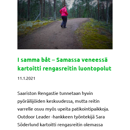
I samma båt – Samassa veneessä
kartoitti rengasreitin luontopolut
11.1.2021
Saariston Rengastie tunnetaan hyvin
pyöräilijöiden keskuudessa, mutta reitin
varrelle osuu myös upeita patikointipaikkoja.
Outdoor Leader -hankkeen työntekijä Sara
Söderlund kartoitti rengasreitin olemassa