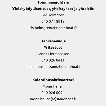
Toiminnanjohtaja
Yleishyödylliset tuet, yhdistykset ja yhteisöt
Siv Holmgren
040 071 8913
siv.holmgren(at)sameboat.fi
Hankeneuvoja
Yritystuet
Hanna Hermansson
040 026 0411
hanna.hermansson(at)sameboat.fi
Kalatalousaktivaattori
Mona Heijari
040 026 0094
mona.heijari(at)sameboat.fi